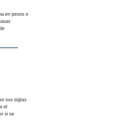
a en pesos o
tasas
 de
or sus siglas
r el
r si se