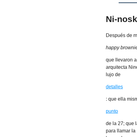
Ni-nosk
Después de má
happy browni
que llevaron a
arquitecta Nin
lujo de
detalles
: que ella mis
punto
de la 27; que
para llamar l