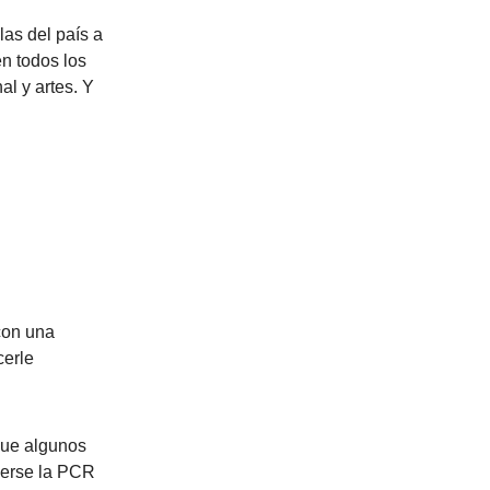
as del país a
n todos los
al y artes. Y
 con una
cerle
que algunos
cerse la PCR