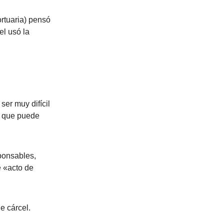
rtuaria) pensó
el usó la
er muy difícil
a que puede
sponsables,
e «acto de
e cárcel.