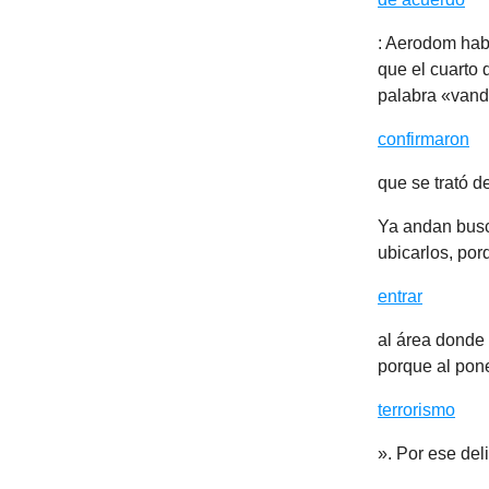
: Aerodom hab
que el cuarto 
palabra «vanda
confirmaron
que se trató d
Ya andan busc
ubicarlos, por
entrar
al área donde 
porque al pone
terrorismo
». Por ese del