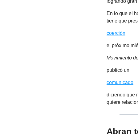
logrando gran
En lo que el h
tiene que pre
coerción
el próximo mié
Movimiento de
publicó un
comunicado
diciendo que n
quiere relacio
Abran 