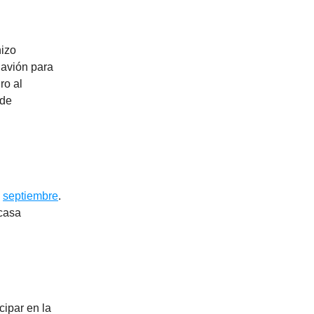
hizo
 avión para
ro al
 de
n
septiembre
.
 casa
cipar en la