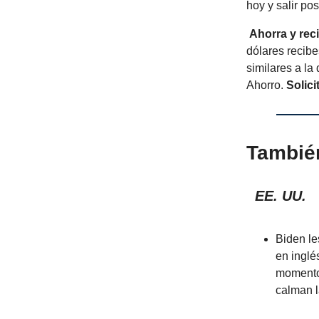
hoy y salir po
Ahorra y rec
dólares recib
similares a la
Ahorro.
Solici
Tambié
EE. UU.
Biden le
en inglé
momento 
calman l