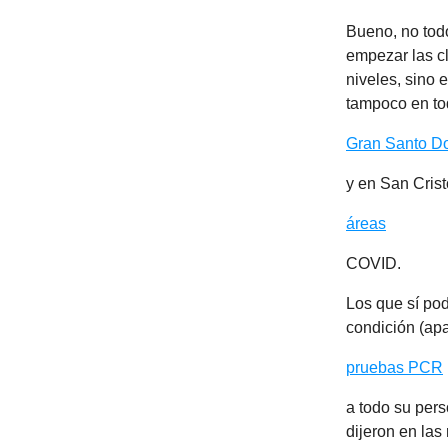
Bueno, no todo
empezar las cl
niveles, sino e
tampoco en to
Gran Santo D
y en San Crist
áreas
COVID.
Los que sí pod
condición (apa
pruebas PCR
a todo su pers
dijeron en la