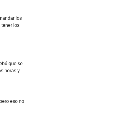
 mandar los
tener los
rebú que se
as horas y
 pero eso no