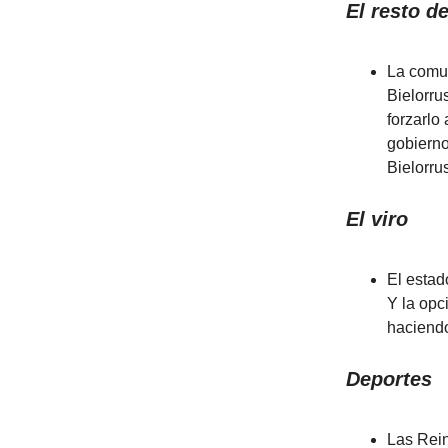
El resto d
La comun
Bielorru
forzarlo 
gobierno
Bielorru
El viro
El estad
Y la opc
haciend
Deportes
Las Rein