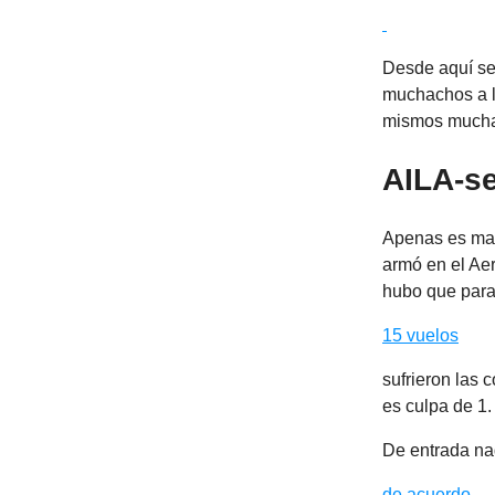
Desde aquí se 
muchachos a l
mismos muchach
AILA-s
Apenas es mar
armó en el Ae
hubo que parar
15 vuelos
sufrieron las 
es culpa de 1
De entrada na
de acuerdo