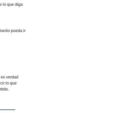
 lo que diga
Danilo pueda ir
e es verdad
cir lo que
tido.