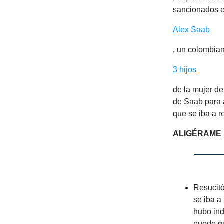
sancionados 
Alex Saab
, un colombian
3 hijos
de la mujer d
de Saab para a
que se iba a re
ALIGÉRAME 
Resucitó
se iba a
hubo ind
puede q