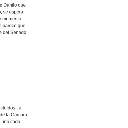
de Danilo que
o, se espera
ier momento
os parece que
te del Senado
ncluidos– a
a de la Cámara
a uno cada