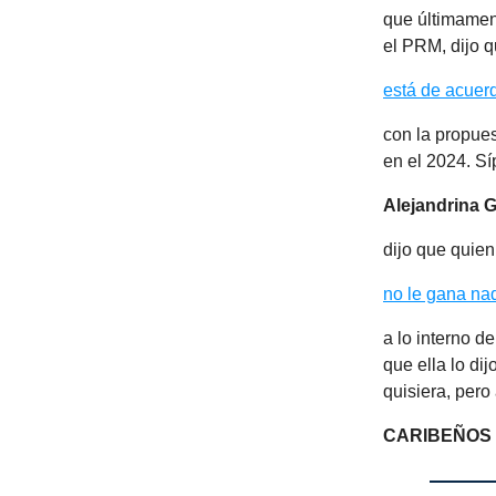
que últimamen
el PRM, dijo 
está de acuer
con la propues
en el 2024. Síp
Alejandrina 
dijo que quien
no le gana na
a lo interno d
que ella lo di
quisiera, pero
CARIBEÑOS