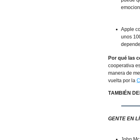
emocione
Apple co
unos 100
depende
Por qué las c
cooperativa es
manera de mej
vuelta por la
C
TAMBIÉN DE
GENTE EN L
John McA