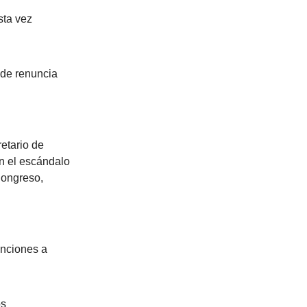
sta vez
 de renuncia
retario de
én el escándalo
Congreso,
anciones a
os