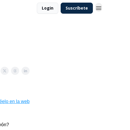
Login
Suscríbete
léelo en la web
avón?