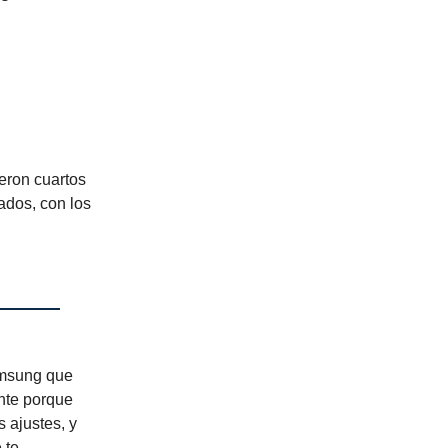
eron cuartos
ados, con los
Samsung que
ente porque
 ajustes, y
 te