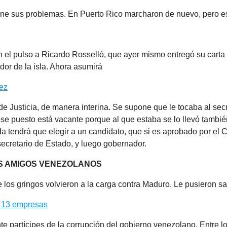
ene sus problemas. En Puerto Rico marcharon de nuevo, pero e
n el pulso a Ricardo Rosselló, que ayer mismo entregó su carta
or de la isla. Ahora asumirá
ez
a de Justicia, de manera interina. Se supone que le tocaba al sec
se puesto está vacante porque al que estaba se lo llevó tambi
a tendrá que elegir a un candidato, que si es aprobado por el 
secretario de Estado, y luego gobernador.
S AMIGOS VENEZOLANOS
 los gringos volvieron a la carga contra Maduro. Le pusieron s
 13 empresas
e partícipes de la corrupción del gobierno venezolano. Entre l