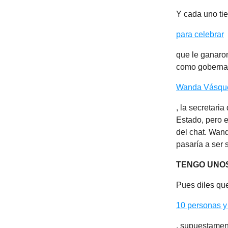
Y cada uno ti
para celebrar
que le ganaro
como gobernad
Wanda Vásqu
, la secretari
Estado, pero e
del chat. Wand
pasaría a ser 
TENGO UNO
Pues diles que
10 personas y
, supuestament