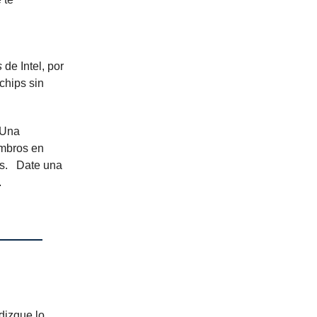
s
de Intel, por
chips sin
 Una
embros en
os. Date una
.
dizque lo