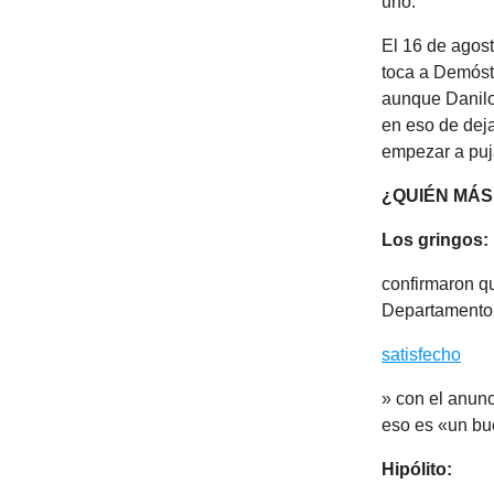
uno.
El 16 de agost
toca a Demóst
aunque Danilo 
en eso de dej
empezar a puj
¿QUIÉN MÁS
Los gringos:
confirmaron qu
Departamento 
satisfecho
» con el anunc
eso es «un bue
Hipólito: