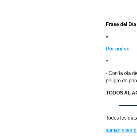
Frase del Día
«
Por ahí no
»
- Con la ola d
peligro de pon
TODOS AL 
Todos los días
suman miemb