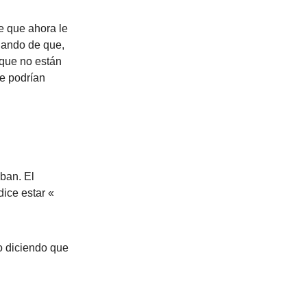
ne que ahora le
lando de que,
 que no están
e podrían
ban. El
ice estar «
mo diciendo que