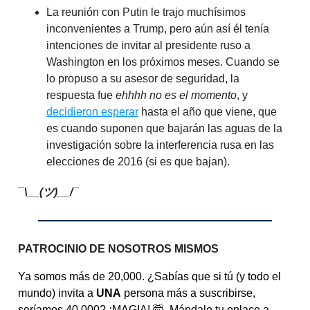
La reunión con Putin le trajo muchísimos
inconvenientes a Trump, pero aún así él tenía
intenciones de invitar al presidente ruso a
Washington en los próximos meses. Cuando se
lo propuso a su asesor de seguridad, la
respuesta fue
ehhhh no es el momento
, y
decidieron esperar
hasta el año que viene, que
es cuando suponen que bajarán las aguas de la
investigación sobre la interferencia rusa en las
elecciones de 2016 (si es que bajan).
¯\__(
ツ
)__/¯
PATROCINIO DE NOSOTROS MISMOS
Ya somos más de 20,000. ¿Sabías que si tú (y todo el
mundo) invita a
UNA
persona más a suscribirse,
seríamos 40,000? ¡MAGIA! 🤯
Mándale tu enlace a