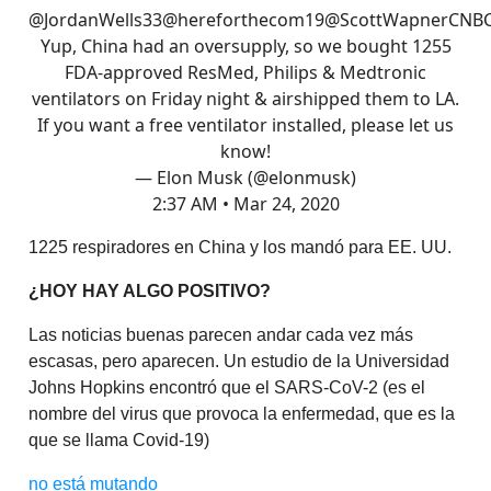
@JordanWells33
@hereforthecom19
@ScottWapnerCNB
Yup, China had an oversupply, so we bought 1255
FDA-approved ResMed, Philips & Medtronic
ventilators on Friday night & airshipped them to LA.
If you want a free ventilator installed, please let us
know!
— Elon Musk (@elonmusk)
2:37 AM • Mar 24, 2020
1225 respiradores en China y los mandó para EE. UU.
¿HOY HAY ALGO POSITIVO?
Las noticias buenas parecen andar cada vez más
escasas, pero aparecen. Un estudio de la Universidad
Johns Hopkins encontró que el SARS-CoV-2 (es el
nombre del virus que provoca la enfermedad, que es la
que se llama Covid-19)
no está mutando