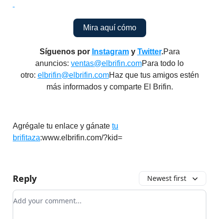
Mira aquí cómo
Síguenos por
Instagram
y
Twitter
.
Para
anuncios:
ventas@elbrifin.com
Para todo lo
otro:
elbrifin@elbrifin.com
Haz que tus amigos estén
más informados y comparte El Brifin.
Agrégale tu enlace y gánate
tu
brifitaza
:www.elbrifin.com/?kid=
Reply
Newest first
Add your comment