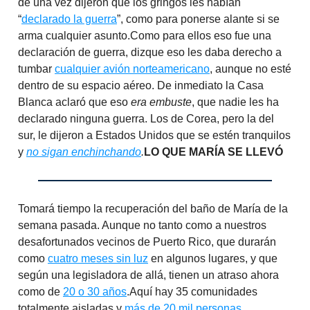
de una vez dijeron que los gringos les habían
“
declarado la guerra
”, como para ponerse alante si se
arma cualquier asunto.Como para ellos eso fue una
declaración de guerra, dizque eso les daba derecho a
tumbar
cualquier avión norteamericano
, aunque no esté
dentro de su espacio aéreo. De inmediato la Casa
Blanca aclaró que eso
era embuste
, que nadie les ha
declarado ninguna guerra. Los de Corea, pero la del
sur, le dijeron a Estados Unidos que se estén tranquilos
y
no sigan enchinchando
.
LO QUE MARÍA SE LLEVÓ
Tomará tiempo la recuperación del baño de María de la
semana pasada. Aunque no tanto como a nuestros
desafortunados vecinos de Puerto Rico, que durarán
como
cuatro meses sin luz
en algunos lugares, y que
según una legisladora de allá, tienen un atraso ahora
como de
20 o 30 años
.Aquí hay 35 comunidades
totalmente aisladas y
más de 20 mil personas