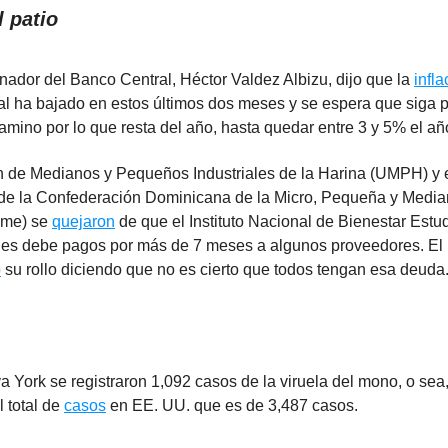
 patio
nador del Banco Central, Héctor Valdez Albizu, dijo que la
infla
al ha bajado en estos últimos dos meses y se espera que siga 
mino por lo que resta del año, hasta quedar entre 3 y 5% el añ
 de Medianos y Pequeños Industriales de la Harina (UMPH) y e
 de la Confederación Dominicana de la Micro, Pequeña y Medi
me) se
quejaron
de que el Instituto Nacional de Bienestar Estud
 les debe pagos por más de 7 meses a algunos proveedores. El 
ó
su rollo diciendo que no es cierto que todos tengan esa deuda
 York se registraron 1,092 casos de la viruela del mono, o sea,
l total de
casos
en EE. UU. que es de 3,487 casos.