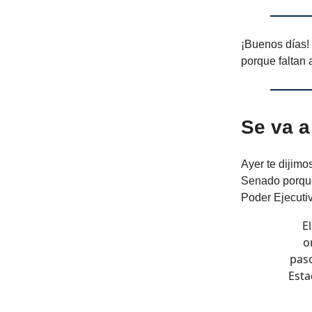
¡Buenos días! 
porque faltan
Se va a
Ayer te dijimo
Senado porque 
Poder Ejecutiv
E
o
paso
Esta