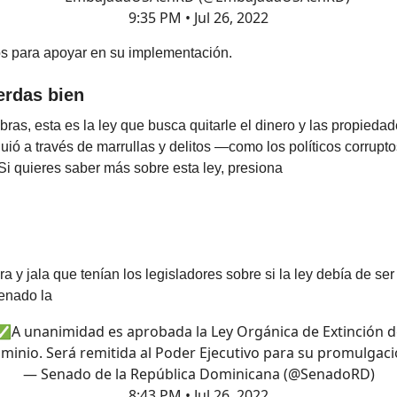
9:35 PM • Jul 26, 2022
os para apoyar en su implementación.
erdas bien
ras, esta es la ley que busca quitarle el dinero y las propiedad
uió a través de marrullas y delitos —como los políticos corrupto
i quieres saber más sobre esta ley, presiona
ra y jala que tenían los legisladores sobre si la ley debía de se
Senado la
✅A unanimidad es aprobada la Ley Orgánica de Extinción d
minio. Será remitida al Poder Ejecutivo para su promulgaci
— Senado de la República Dominicana (@SenadoRD)
8:43 PM • Jul 26, 2022