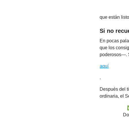
que están list
Si no recu
En pocas palab
que los consig
poderosos—. S
aquí
.
Después del ti
ordinaria, el 
Do