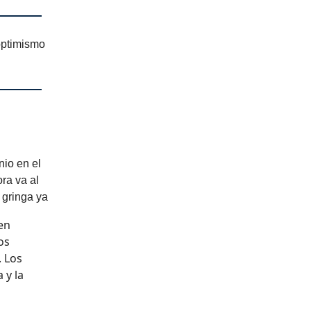
 optimismo
nio en el
ora va al
 gringa ya
en
os
. Los
 y la