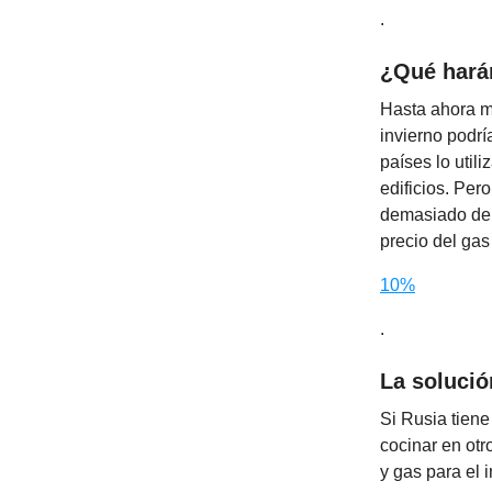
.
¿Qué hará
Hasta ahora m
invierno podrí
países lo util
edificios. Per
demasiado de p
precio del gas
10%
.
La solució
Si Rusia tiene
cocinar en ot
y gas para el 