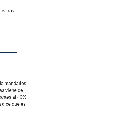
erechos
 de mandarles
gas viene de
tantes al 40%
a dice que es