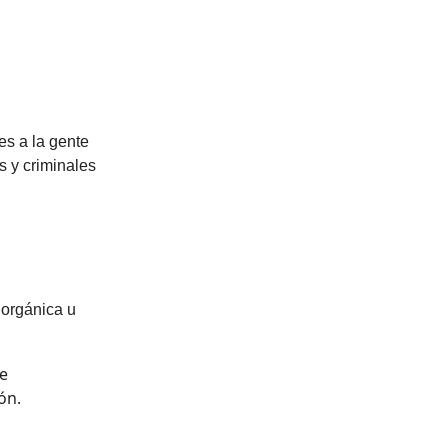
es a la gente
s y criminales
r orgánica u
e
ón.