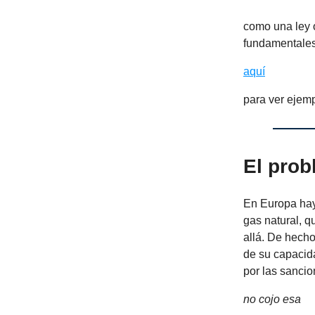
como una ley o
fundamentales
aquí
para ver ejemp
El pro
En Europa hay
gas natural, q
allá. De hecho
de su capacid
por las sancio
no cojo esa