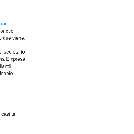
ción
por ese
o que viene.
l secretario
ana Empresa
iantil
Inabie
.
 casi un