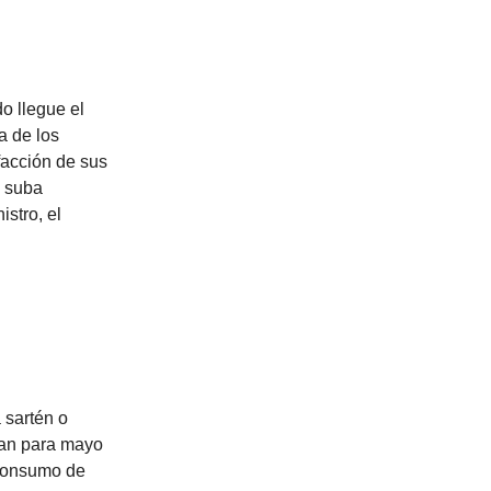
o llegue el
a de los
efacción de sus
e suba
stro, el
 sartén o
pan para mayo
 consumo de