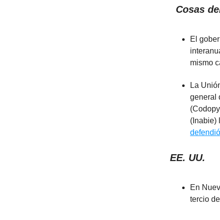
Cosas del
El gober
interanu
mismo ca
La Unión
general
(Codopy
(Inabie)
defendi
EE. UU.
En Nueva
tercio de