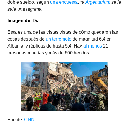
doble sueldo, según
una encuesta
.
*a
Argentarium
se le
sale una lágrima.
Imagen del Día
Esta es una de las tristes vistas de cómo quedaron las
cosas después de
un terremoto
de magnitud 6.4 en
Albania, y réplicas de hasta 5.4. Hay
al menos
21
personas muertas y más de 600 heridos.
Fuente:
CNN