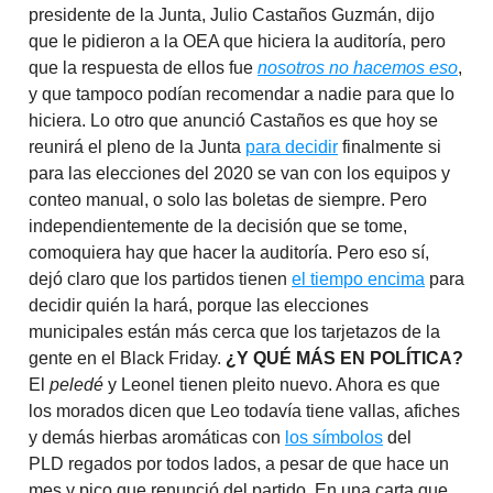
presidente de la Junta, Julio Castaños Guzmán, dijo
que le pidieron a la OEA que hiciera la auditoría, pero
que la respuesta de ellos fue
nosotros no hacemos eso
,
y que tampoco podían recomendar a nadie para que lo
hiciera. Lo otro que anunció Castaños es que hoy se
reunirá el pleno de la Junta
para decidir
finalmente si
para las elecciones del 2020 se van con los equipos y
conteo manual, o solo las boletas de siempre. Pero
independientemente de la decisión que se tome,
comoquiera hay que hacer la auditoría. Pero eso sí,
dejó claro que los partidos tienen
el tiempo encima
para
decidir quién la hará, porque las elecciones
municipales están más cerca que los tarjetazos de la
gente en el Black Friday.
¿Y QUÉ MÁS EN POLÍTICA?
El
peledé
y Leonel tienen pleito nuevo. Ahora es que
los morados dicen que Leo todavía tiene vallas, afiches
y demás hierbas aromáticas con
los símbolos
del
PLD regados por todos lados, a pesar de que hace un
mes y pico que renunció del partido. En una carta que