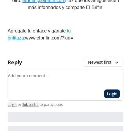
otro:
elbrifin@elbrifin.com
Haz que tus amigos estén
más informados y comparte El Brifin.
Agrégale tu enlace y gánate
tu
brifitaza
:www.elbrifin.com/?kid=
Reply
Newest first
Add your comment
Login
Login
or
Subscribe
to participate
.