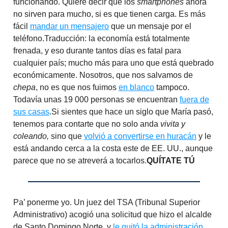
funcionando. Quiere decir que los
smartphones
ahora
no sirven para mucho, si es que tienen carga. Es más
fácil
mandar un mensajero
que un mensaje por el
teléfono.Traducción: la economía está totalmente
frenada, y eso durante tantos días es fatal para
cualquier país; mucho más para uno que está quebrado
económicamente. Nosotros, que nos salvamos de
chepa
, no es que nos fuimos
en blanco
tampoco.
Todavía unas 19 000 personas se encuentran
fuera de
sus casas
.Si sientes que hace un siglo que María pasó,
tenemos para contarte que no solo anda
vivita y
coleando,
sino que
volvió a convertirse en huracán
y le
está andando cerca a la costa este de EE. UU., aunque
parece que no se atreverá a tocarlos.
QUÍTATE TÚ
Pa’ ponerme yo. Un juez del TSA (Tribunal Superior
Administrativo) acogió una solicitud que hizo el alcalde
de Santo Domingo Norte, y
le quitó la administración