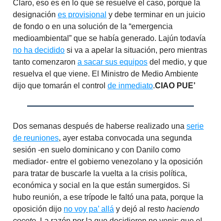
Claro, eso es en lo que se resuelve el caso, porque la
designación
es provisional
y debe terminar en un juicio
de fondo o en una solución de la “emergencia
medioambiental” que se había generado. Lajún todavía
no ha decidido
si va a apelar la situación, pero mientras
tanto comenzaron
a sacar sus equipos
del medio, y que
resuelva el que viene. El Ministro de Medio Ambiente
dijo que tomarán el control
de inmediato
.
CIAO PUE’
Dos semanas después de haberse realizado una
serie
de reuniones
, ayer estaba convocada una segunda
sesión -en suelo dominicano y con Danilo como
mediador- entre el gobierno venezolano y la oposición
para tratar de buscarle la vuelta a la crisis política,
económica y social en la que están sumergidos. Si
hubo reunión, a ese trípode le faltó una pata, porque la
oposición dijo
no voy pa’ allá
y dejó al resto
haciendo
cocote.
La razón por la que decidieron no venir: que el