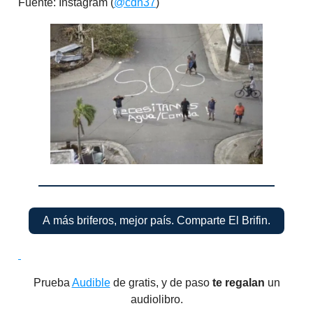
Fuente: Instagram (
@cdn37
)
A más briferos, mejor país. Comparte El Brifin.
Prueba
Audible
de gratis, y de paso
te regalan
un
audiolibro.