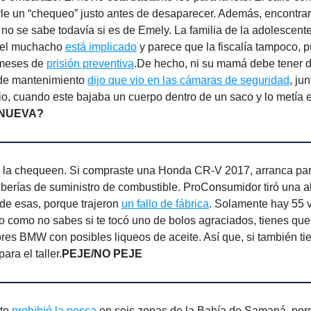
erle un “chequeo” justo antes de desaparecer. Además, encontra
 no se sabe todavía si es de Emely. La familia de la adolescente
 el muchacho
está implicado
y parece que la fiscalía tampoco, p
 meses de
prisión preventiva
.De hecho, ni su mamá debe tener 
 de mantenimiento
dijo que vio en las cámaras de seguridad
, ju
, cuando este bajaba un cuerpo dentro de un saco y lo metía en
 NUEVA?
 la chequeen. Si compraste una Honda CR-V 2017, arranca para 
tuberías de suministro de combustible. ProConsumidor tiró una al
 de esas, porque trajeron
un fallo de fábrica
. Solamente hay 55 
o como no sabes si te tocó uno de bolos agraciados, tienes que
res BMW con posibles liqueos de aceite. Así que, si también ti
ara el taller.
PEJE/NO PEJE
te
prohibió la pesca
en seis zonas de la Bahía de Samaná, porq