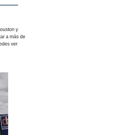
Houston y
tar a más de
uedes ver