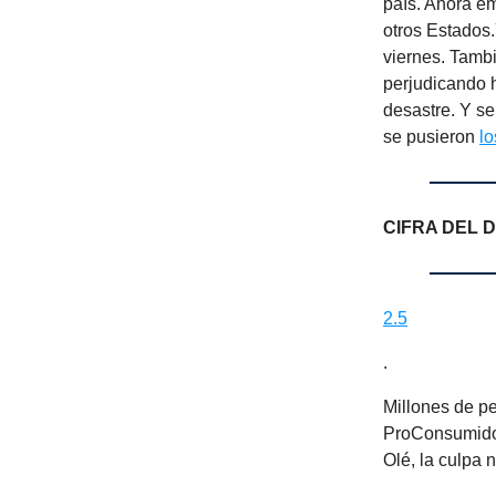
país. Ahora e
otros Estados
viernes. Tamb
perjudicando h
desastre. Y se
se pusieron
l
CIFRA DEL D
2.5
.
Millones de p
ProConsumidor
Olé, la culpa 