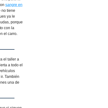
ron
sangre en
 no tiene
ues ya le
dudas, porque
nto con la
 el carro.
el taller a
erta a todo el
vehículos
 ir. También
enes una de
ue si siguen