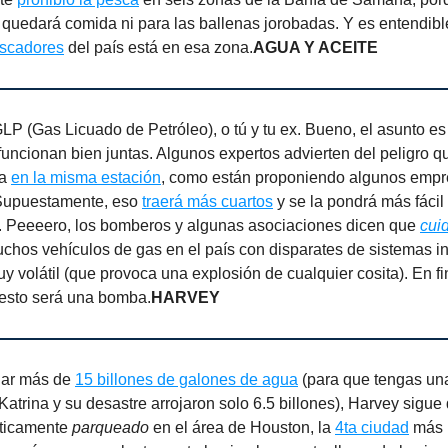
 quedará comida ni para las ballenas jorobadas. Y es entendibl
escadores
del país está en esa zona.
AGUA Y ACEITE
LP (Gas Licuado de Petróleo), o tú y tu ex. Bueno, el asunto e
uncionan bien juntas. Algunos expertos advierten del peligro q
na
en la misma estación
, como están proponiendo algunos empr
 Supuestamente, eso
traerá más cuartos
y se la pondrá más fácil 
 Peeeero, los bomberos y algunas asociaciones dicen que
cui
hos vehículos de gas en el país con disparates de sistemas ins
y volátil (que provoca una explosión de cualquier cosita). En fin
esto será una bomba.
HARVEY
jar más de
15 billones de galones de agua
(para que tengas una
Katrina y su desastre arrojaron solo 6.5 billones), Harvey sigu
cticamente
parqueado
en el área de Houston, la
4ta ciudad
más 