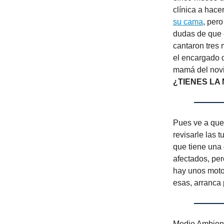
clínica a hac
su cama
, pero
dudas de que
cantaron tres
el encargado
mamá del novio
¿TIENES LA
Pues ve a que
revisarle las 
que tiene una
afectados, per
hay unos moto
esas, arranca p
Medio Ambien