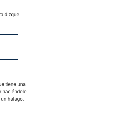
ra dizque
ue tiene una
r haciéndole
 un halago.