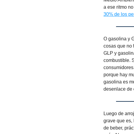
a ese ritmo no
30% de los p
O gasolina y G
cosas que no f
GLP y gasoli
combustible.
consumidores.
porque hay muc
gasolina es mu
desenlace de 
Luego de arro
grave que es, 
de beber, prá