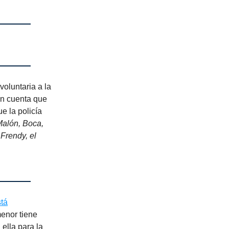
oluntaria a la
on cuenta que
ue la policía
alón, Boca,
Frendy, el
tá
enor tiene
 ella para la