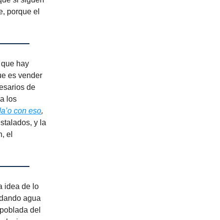
e, porque el
s que hay
ue es vender
esarios de
a los
da’o con eso
,
talados, y la
, el
 idea de lo
e dando agua
poblada del