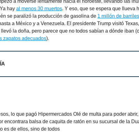
mpezó a moverse lentamente hacia el noroeste, llevando las in
.Ya hay
al menos 30 muertos
. Y eso, que se espera que llueva h
ién se paralizó la producción de gasolina de
1 millón de barriles
asta a México y a Venezuela. El presidente Trump visitó Texas,
 llevó la doña, pero parece que no todos sabían a dónde iban (
os zapatos adecuados
).
ÍA
esos, lo que pagó Hipermercados Olé de multa para poder abrir
 encontrara balsa de caquita de ratón en su sucursal de la Du
no es de ellos, sino de todos