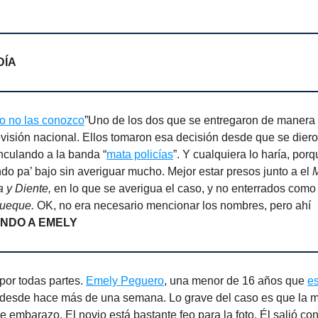
DÍA
o no las conozco
”Uno de los dos que se entregaron de manera v
levisión nacional. Ellos tomaron esa decisión desde que se dier
nculando a la banda “
mata policías
”. Y cualquiera lo haría, porq
do pa’ bajo sin averiguar mucho. Mejor estar presos junto a el
M
 y Diente,
en lo que se averigua el caso, y no enterrados como
queque.
OK, no era necesario mencionar los nombres, pero ahí
NDO A EMELY
por todas partes.
Emely Peguero
, una menor de 16 años que
es
desde hace más de una semana. Lo grave del caso es que la m
 embarazo. El novio está bastante feo para la foto. Él salió con