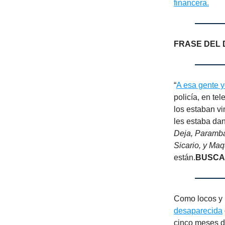
financera.
FRASE DEL 
“
A esa gente y
policía, en te
los estaban vi
les estaba dan
Deja, Paramba
Sicario, y Ma
están.
BUSCA
Como locos y 
desaparecida
cinco meses de