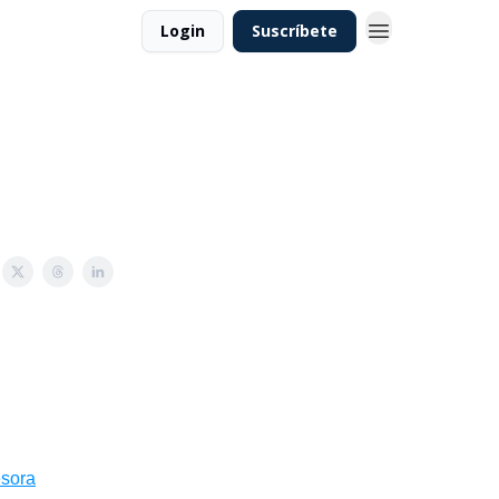
Login
Suscríbete
esora