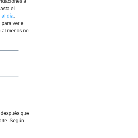
undaciones a
asta el
 al día
,
 para ver el
o al menos no
, después que
arte. Según