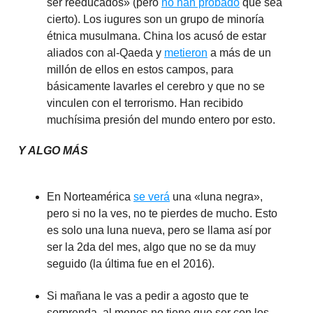
ser reeducados» (pero
no han probado
que sea
cierto). Los iugures son un grupo de minoría
étnica musulmana. China los acusó de estar
aliados con al-Qaeda y
metieron
a más de un
millón de ellos en estos campos, para
básicamente lavarles el cerebro y que no se
vinculen con el terrorismo. Han recibido
muchísima presión del mundo entero por esto.
Y ALGO MÁS
En Norteamérica
se verá
una «luna negra»,
pero si no la ves, no te pierdes de mucho. Esto
es solo una luna nueva, pero se llama así por
ser la 2da del mes, algo que no se da muy
seguido (la última fue en el 2016).
Si mañana le vas a pedir a agosto que te
sorprenda, al menos no tiene que ser con los