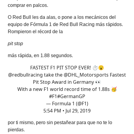
comprar en palcos.
O Red Bull les da alas, o pone a los mecánicos del
equipo de Fórmula 1 de Red Bull Racing más rápidos.
Rompieron el récord de la
pit stop
más rápida, en 1.88 segundos.
FASTEST F1 PIT STOP EVER! ⏱😮
@redbullracing
take the
@DHL_Motorsports
Fastest
Pit Stop Award in Germany 👀
With a new F1 world record time of 1.88s 🥳
#F1
#GermanGP
— Formula 1 (@F1)
5:54 PM • Jul 29, 2019
por ti mismo, pero sin pestañear para que no te lo
pierdas.