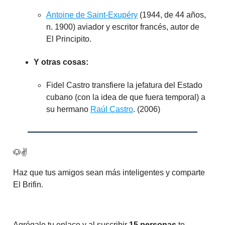
Antoine de Saint-Exupéry
(1944, de 44 años,
n. 1900) aviador y escritor francés, autor de
El Principito.
Y otras cosas:
Fidel Castro transfiere la jefatura del Estado
cubano (con la idea de que fuera temporal) a
su hermano
Raúl Castro
. (2006)
🐶✌️
Haz que tus amigos sean más inteligentes y comparte
El Brifin.
Agrégale tu enlace y al suscribir
15 personas
te