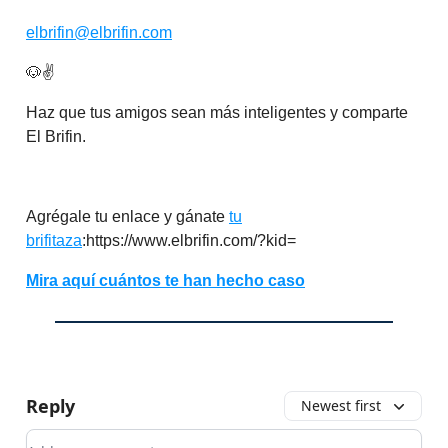
elbrifin@elbrifin.com
🐶✌️
Haz que tus amigos sean más inteligentes y comparte
El Brifin.
Agrégale tu enlace y gánate
tu
brifitaza
:https://www.elbrifin.com/?kid=
Mira aquí cuántos te han hecho caso
Reply
Newest first
Add your comment