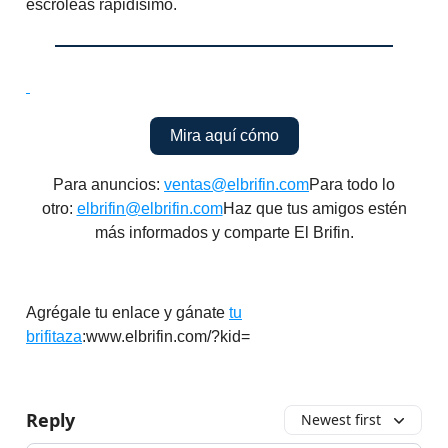
escroleas rapidísimo.
Mira aquí cómo
Para anuncios:
ventas@elbrifin.com
Para todo lo
otro:
elbrifin@elbrifin.com
Haz que tus amigos estén
más informados y comparte El Brifin.
Agrégale tu enlace y gánate
tu
brifitaza
:www.elbrifin.com/?kid=
Reply
Newest first