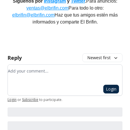
Síguenos por
Instagram
y
Twitter
.
Para anuncios:
ventas@elbrifin.com
Para todo lo otro:
elbrifin@elbrifin.com
Haz que tus amigos estén más
informados y comparte El Brifin.
Reply
Newest first
Add your comment
Login
Login
or
Subscribe
to participate
.