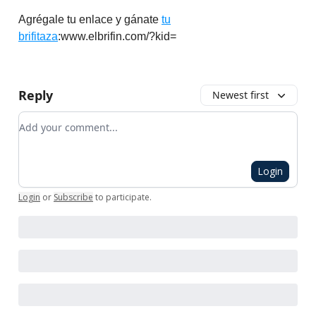
Agrégale tu enlace y gánate
tu
brifitaza
:www.elbrifin.com/?kid=
Reply
Newest first
Add your comment
Login
Login
or
Subscribe
to participate
.