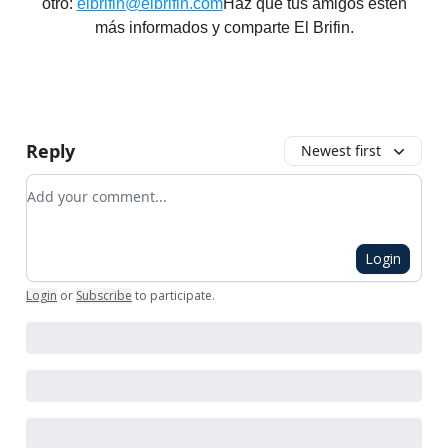
otro:
elbrifin@elbrifin.com
Haz que tus amigos estén
más informados y comparte El Brifin.
Reply
Newest first
Add your comment
Login
Login
or
Subscribe
to participate
.