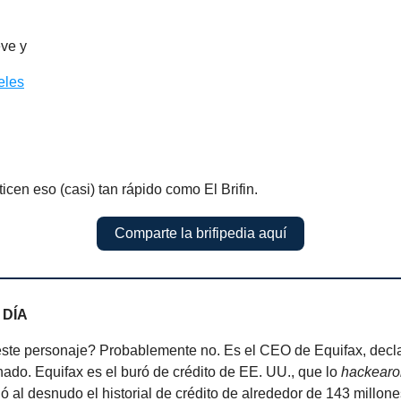
eve y
eles
ticen eso (casi) tan rápido como El Brifin.
Comparte la brifipedia aquí
 DÍA
te personaje? Probablemente no. Es el CEO de Equifax, decl
ado. Equifax es el buró de crédito de EE. UU., que lo
hackearo
 al desnudo el historial de crédito de alrededor de 143 millon