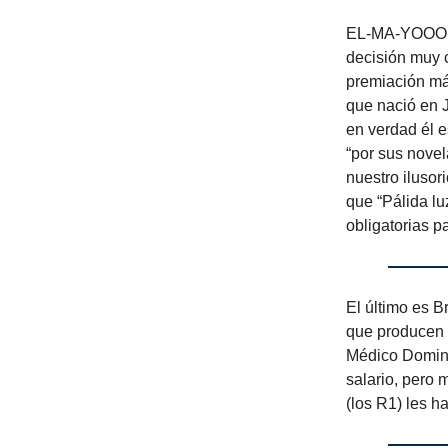
EL-MA-YOOOL.
decisión muy c
premiación má
que nació e
en verdad él e
“por sus nove
nuestro iluso
que “Pálida lu
obligatorias pa
El último es B
que producen E
Médico Domini
salario, pero 
(los R1) les 