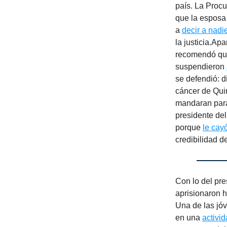
país. La Procu
que la esposa 
a
decir a nadi
la justicia.Ap
recomendó que
suspendieron
se defendió: d
cáncer de Quir
mandaran para 
presidente del
porque
le cay
credibilidad d
Con lo del pr
aprisionaron h
Una de las jóv
en una
activi