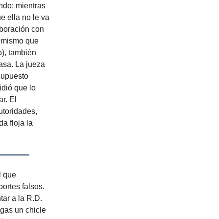
ndo; mientras
e ella no le va
aboración con
el mismo que
), también
asa. La jueza
 supuesto
idió que lo
r. El
utoridades,
a floja la
l que
ortes falsos.
tar a la R.D.
ragas un chicle