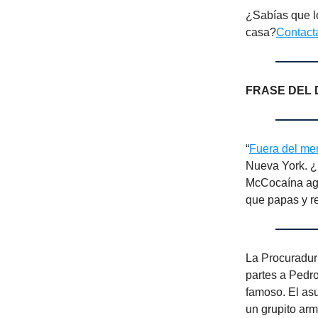
¿Sabías que l
casa?
Contact
FRASE DEL 
“
Fuera del me
Nueva York. ¿
McCocaína agr
que papas y re
La Procuradurí
partes a Pedro
famoso. El asu
un grupito arm