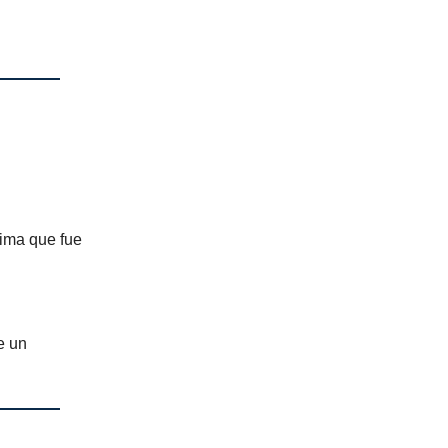
tima que fue
e un