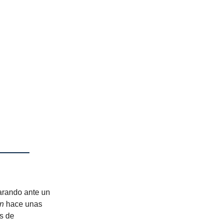
arando ante un
n
hace unas
es de