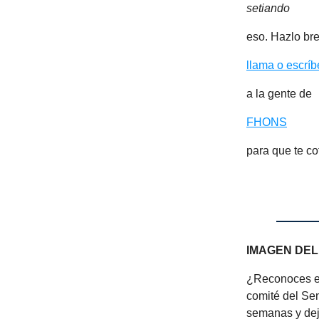
setiando
eso. Hazlo br
llama o escríb
a la gente de
FHONS
para que te co
IMAGEN DEL
¿Reconoces es
comité del Sen
semanas y dejó