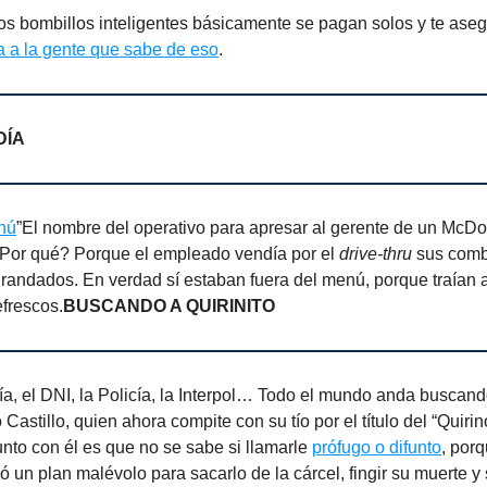
os bombillos inteligentes básicamente se pagan solos y te ase
a a la gente que sabe de eso
.
DÍA
nú
”El nombre del operativo para apresar al gerente de un McDo
Por qué? Porque el empleado vendía por el
drive-thru
sus com
andados. En verdad sí estaban fuera del menú, porque traían 
frescos.
BUSCANDO A QUIRINITO
a, el DNI, la Policía, la Interpol… Todo el mundo anda buscand
 Castillo, quien ahora compite con su tío por el título del “Quiri
nto con él es que no se sabe si llamarle
prófugo o difunto
, por
ó un plan malévolo para sacarlo de la cárcel, fingir su muerte y 