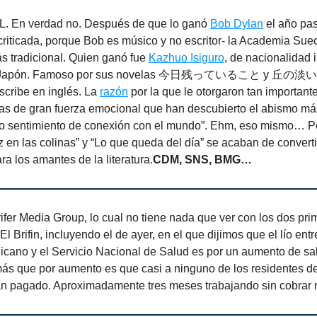
 En verdad no. Después de que lo ganó
Bob Dylan
el año pa
riticada, porque Bob es músico y no escritor- la Academia Sue
s tradicional. Quien ganó fue
Kazhuo Isiguro
, de nacionalidad 
n Japón. Famoso por sus novelas 今日残っていること y 丘の淡い光
scribe en inglés. La
razón
por la que le otorgaron tan importante
las de gran fuerza emocional que han descubierto el abismo má
rio sentimiento de conexión con el mundo”. Ehm, eso mismo… 
z en las colinas” y “Lo que queda del día” se acaban de converti
ra los amantes de la literatura.
CDM, SNS, BMG…
rifer Media Group, lo cual no tiene nada que ver con los dos pri
l Brifin, incluyendo el de ayer, en el que dijimos que el lío entr
cano y el Servicio Nacional de Salud es por un aumento de sala
más que por aumento es que casi a ninguno de los residentes d
han pagado. Aproximadamente tres meses trabajando sin cobrar n