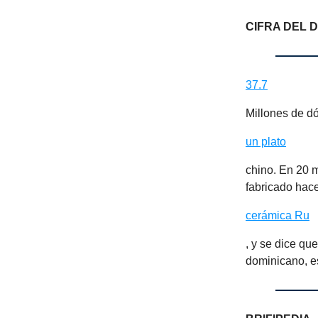
CIFRA DEL D
37.7
Millones de d
un plato
chino. En 20 m
fabricado hace
cerámica Ru
, y se dice qu
dominicano, e