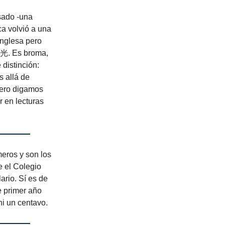
sado -una
ca volvió a una
inglesa pero
. Es broma,
 distinción:
s allá de
Pero digamos
r en lecturas
meros y son los
e el Colegio
rio. Sí es de
e primer año
i un centavo.