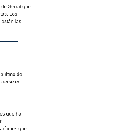
 de Serrat que
tas. Los
 están las
a ritmo de
ponerse en
les que ha
ón
arítimos que