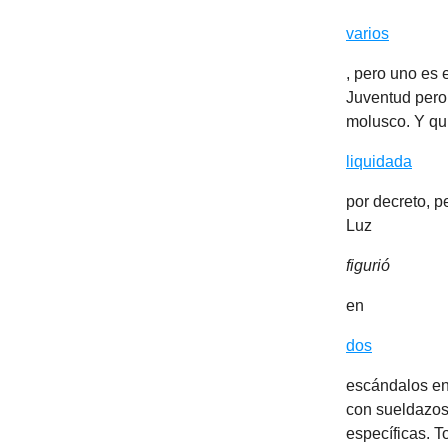
varios
, pero uno es 
Juventud pero 
molusco. Y qui
liquidada
por decreto, p
Luz
figurió
en
dos
escándalos en 
con sueldazos,
específicas. T