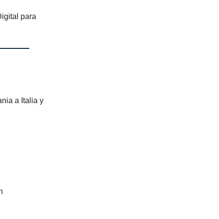
gital para
ia a Italia y
n