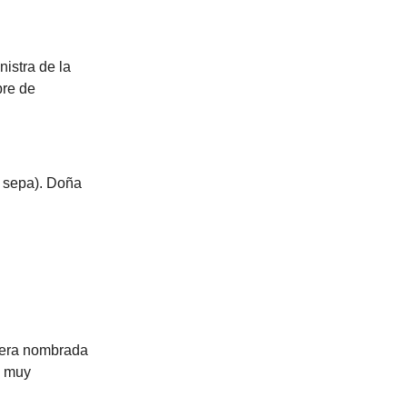
nistra de la
bre de
e sepa). Doña
ntera nombrada
s muy