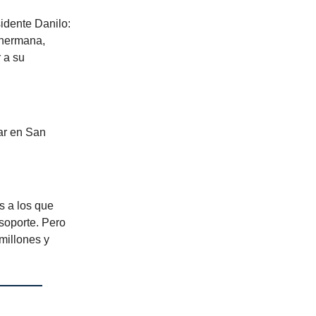
idente Danilo:
 hermana,
 a su
rar en San
s a los que
soporte. Pero
millones y