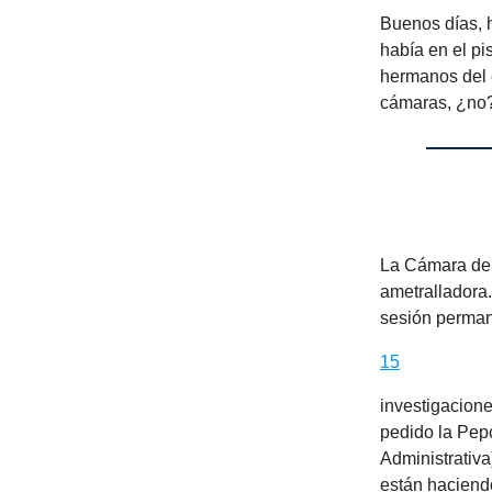
Buenos días, 
había en el p
hermanos del e
cámaras, ¿no?
La Cámara de 
ametralladora.
sesión perman
15
investigacione
pedido la Pep
Administrativ
están haciend