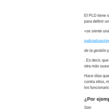
El PLD tiene s
para definir u
«se siente un
judicialización
de la gestión
. Es decir, que
otra más suave
Hace días que
contra ellos, 
los funcionari
¿Por ejem
Son