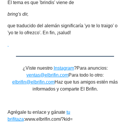
El tema es que 'brindis' viene de
bring's dir,
que traducido del alemán significaría 'yo te lo traigo' o
'yo te lo ofrezco'. En fin, ¡salud!
¿Viste nuestro
Instagram
?Para anuncios:
ventas@elbrifin.com
Para todo lo otro:
elbrifin@elbrifin.com
Haz que tus amigos estén más
informados y comparte El Brifin.
Agrégale tu enlace y gánate
tu
brifitaza
:www.elbrifin.com/?kid=