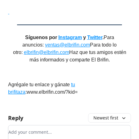
Síguenos por
Instagram
y
Twitter
.
Para
anuncios:
ventas@elbrifin.com
Para todo lo
otro:
elbrifin@elbrifin.com
Haz que tus amigos estén
más informados y comparte El Brifin.
Agrégale tu enlace y gánate
tu
brifitaza
:www.elbrifin.com/?kid=
Reply
Newest first
Add your comment