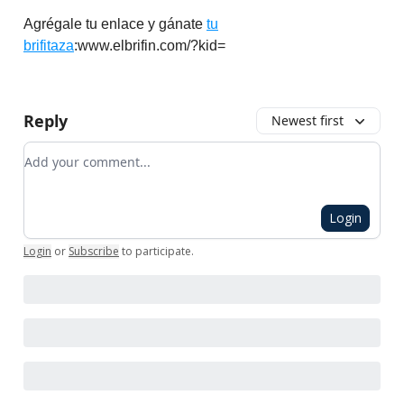
Agrégale tu enlace y gánate
tu
brifitaza
:www.elbrifin.com/?kid=
Reply
Newest first
Add your comment
Login
Login
or
Subscribe
to participate
.