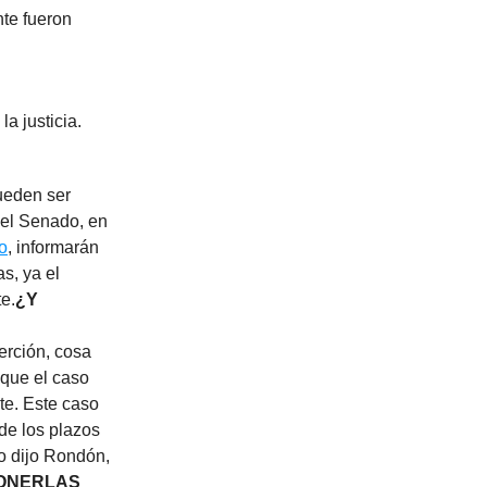
te fueron
a justicia.
ueden ser
 el Senado, en
o
, informarán
s, ya el
te.
¿Y
erción, cosa
que el caso
te. Este caso
de los plazos
o dijo Rondón,
PONERLAS