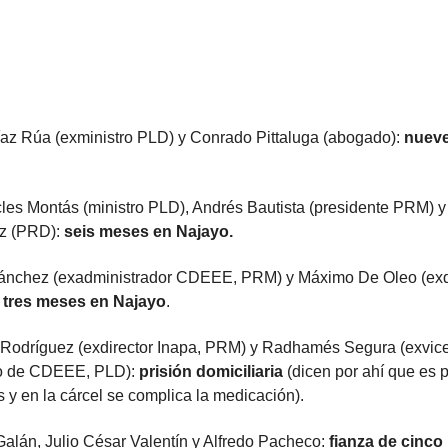
íaz Rúa (exministro PLD) y Conrado Pittaluga (abogado):
nuev
les Montás (ministro PLD), Andrés Bautista (presidente PRM) 
z (PRD):
seis meses en Najayo.
ánchez (exadministrador CDEEE, PRM) y Máximo De Oleo (exd
:
tres meses en Najayo
.
Rodríguez (exdirector Inapa, PRM) y Radhamés Segura (exvic
vo de CDEEE, PLD):
prisión domiciliaria
(dicen por ahí que es 
 y en la cárcel se complica la medicación).
lán, Julio César Valentín y Alfredo Pacheco:
fianza de cinco