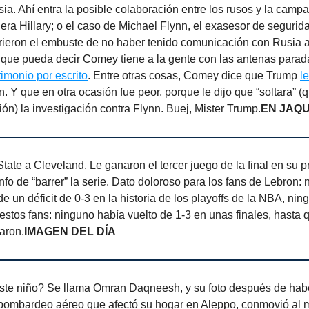
a. Ahí entra la posible colaboración entre los rusos y la cam
era Hillary; o el caso de Michael Flynn, el exasesor de seguri
rieron el embuste de no haber tenido comunicación con Rusia a
 que pueda decir Comey tiene a la gente con las antenas parad
timonio por escrito
. Entre otras cosas, Comey dice que Trump
le
. Y que en otra ocasión fue peor, porque le dijo que “soltara” (q
n) la investigación contra Flynn. Buej, Mister Trump.
EN JAQ
ate a Cleveland. Le ganaron el tercer juego de la final en su p
unfo de “barrer” la serie. Dato doloroso para los fans de Lebron:
e un déficit de 0-3 en la historia de los playoffs de la NBA, nin
stos fans: ninguno había vuelto de 1-3 en unas finales, hasta 
aron.
IMAGEN DEL DÍA
te niño? Se llama Omran Daqneesh, y su foto después de habe
 bombardeo aéreo que afectó su hogar en Aleppo, conmovió al