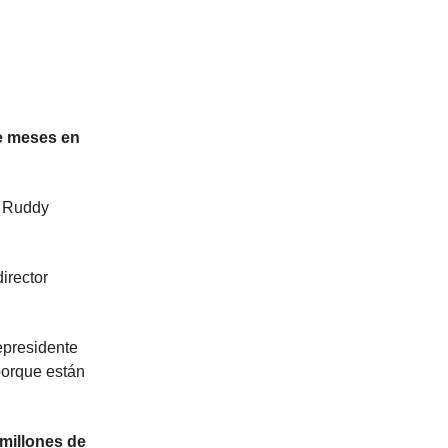
e meses en
y Ruddy
irector
epresidente
porque están
 millones de