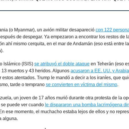
nia (o Myanmar), un avión militar desapareció
con 122 persona
después de despegar. Ya empezaron a encontrar los restos de l
ión ahí mismo cerquita, en el mar de Andamán (eso está entre la
).
o Islámico (ISIS)
se atribuyó el doble ataque
en Teherán (eso es
 13 muertos y 43 heridos. Algunos
acusaron a EE. UU. y Arabia
ar estos atentados. Trump le mandó a decir a los iraníes, que q
rismo, tarde o temprano
se convierten en víctima del mismo
.
uela, un joven de 17 años murió durante otra protesta de la op
, se puede ver cuando
le dispararon una bomba lacrimógena di
 En ese momento, el muchacho estaba lejos de ellos y no repre
 alguna.