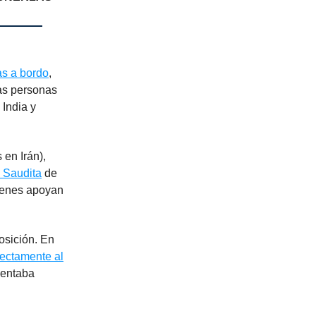
s a bordo
,
as personas
 India y
 en Irán),
 Saudita
de
uienes apoyan
osición. En
rectamente al
sentaba