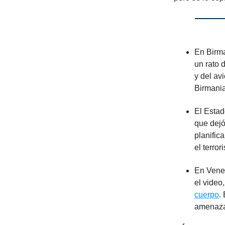
En Birma
un rato 
y del av
Birmania
El Estad
que dejó
planific
el terro
En Venez
el video
cuerpo
.
amenaza