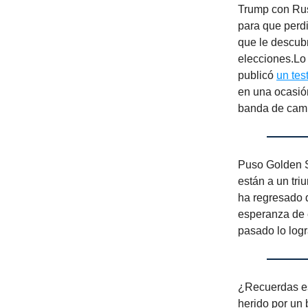
Trump con Rusi
para que perdi
que le descub
elecciones.Lo
publicó
un tes
en una ocasión
banda de camió
Puso Golden St
están a un tri
ha regresado d
esperanza de e
pasado lo logr
¿Recuerdas es
herido por un