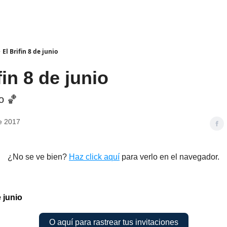
El Brifin 8 de junio
fin 8 de junio
o 🏀
de 2017
¿No se ve bien?
Haz click aquí
para verlo en el navegador.
e junio
O aquí para rastrear tus invitaciones