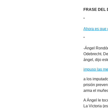
FRASE DEL 
“
Ahora es que 
”
-Ángel Rondón.
Odebrecht. De
ángel, dijo es
impuso las me
a los imputad
prisión preven
arma el muñe
A Ángel le toc
La Victoria (es