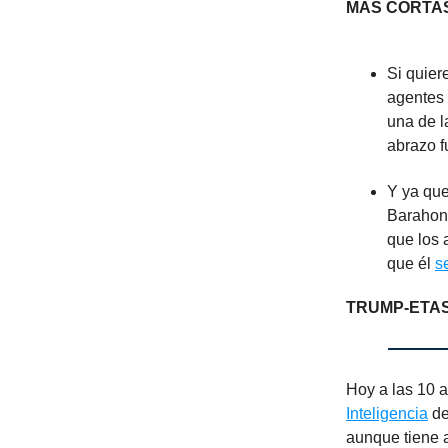
MÁS CORTAS
Si quier
agentes
una de 
abrazo fu
Y ya que
Barahon
que los
que él
s
TRUMP-ETA
Hoy a las 10 a
Inteligencia
de
aunque tiene 