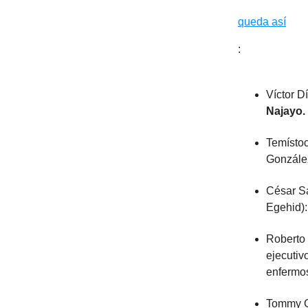
queda así
:
Víctor D
Najayo.
Temístoc
Gonzále
César S
Egehid)
Roberto 
ejecuti
enfermos
Tommy Ga