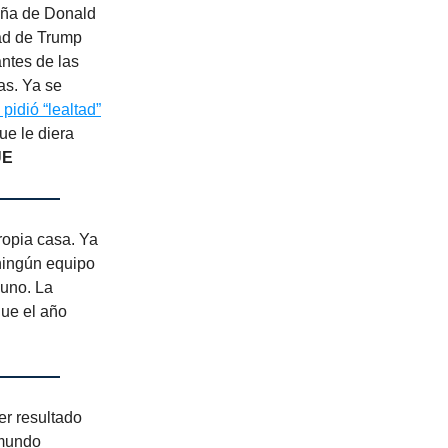
paña de Donald
dad de Trump
ntes de las
as. Ya se
 pidió “lealtad”
ue le diera
UE
ropia casa. Ya
 ningún equipo
guno. La
que el año
r resultado
 mundo