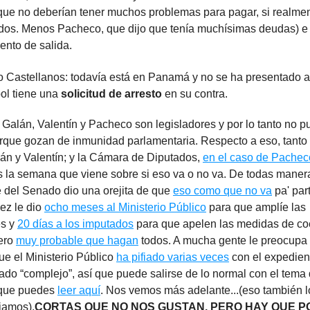
que no deberían tener muchos problemas para pagar, si realmen
dos. Menos Pacheco, que dijo que tenía muchísimas deudas) e
nto de salida.
 Castellanos: todavía está en Panamá y no se ha presentado a l
pol tiene una
solicitud de arresto
en su contra.
Galán, Valentín y Pacheco son legisladores y por lo tanto no p
orque gozan de inmunidad parlamentaria. Respecto a eso, tanto
lán y Valentín; y la Cámara de Diputados,
en el caso de Pachec
s la semana que viene sobre si eso va o no va. De todas manera
e del Senado dio una orejita de que
eso como que no va
pa' par
uez le dio
ocho meses al Ministerio Público
para que amplíe las
es y
20 días a los imputados
para que apelen las medidas de co
ero
muy probable que hagan
todos. A mucha gente le preocupa 
ue el Ministerio Público
ha pifiado varias veces
con el expedien
ado “complejo”, así que puede salirse de lo normal con el tema 
 que puedes
leer aquí
. Nos vemos más adelante...(eso también l
iamos).
CORTAS QUE NO NOS GUSTAN, PERO HAY QUE 