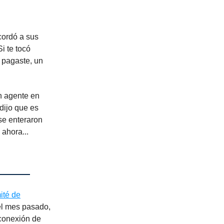
cordó a sus
i te tocó
a pagaste, un
n agente en
 dijo que es
se enteraron
 ahora...
mité de
el mes pasado,
 conexión de