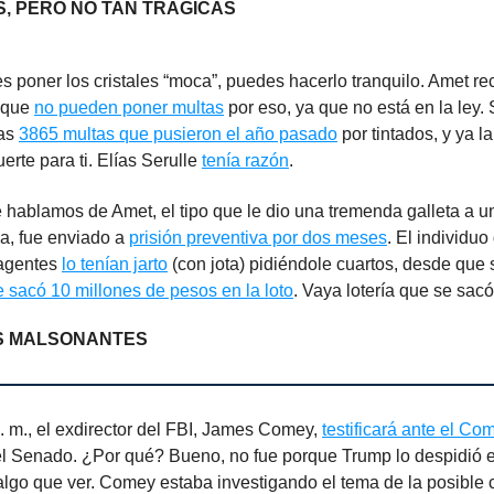
, PERO NO TAN TRÁGICAS
es poner los cristales “moca”, puedes hacerlo tranquilo. Amet re
 que
no pueden poner multas
por eso, ya que no está en la ley. S
las
3865 multas que pusieron el año pasado
por tintados, y ya l
erte para ti. Elías Serulle
tenía razón
.
 hablamos de Amet, el tipo que le dio una tremenda galleta a u
a, fue enviado a
prisión preventiva por dos meses
. El individuo
 agentes
lo tenían jarto
(con jota) pidiéndole cuartos, desde que 
e sacó 10 millones de pesos en la loto
. Vaya lotería que se sacó
S MALSONANTES
. m., el exdirector del FBI, James Comey,
testificará ante el Co
l Senado. ¿Por qué? Bueno, no fue porque Trump lo despidió 
algo que ver. Comey estaba investigando el tema de la posible