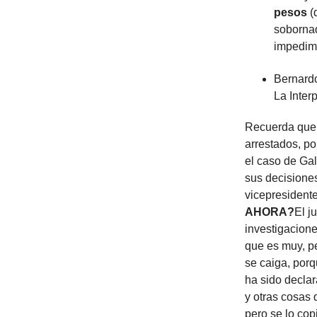
pesos
(
soborna
impedime
Bernardo
La Inter
Recuerda que 
arrestados, p
el caso de Ga
sus decisione
vicepresident
AHORA?
El j
investigacion
que es muy, p
se caiga, porq
ha sido declar
y otras cosas
pero se lo cop