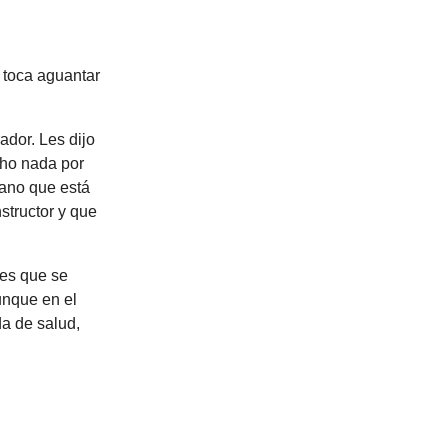
e toca aguantar
ador. Les dijo
cho nada por
cano que está
structor y que
nes que se
unque en el
a de salud,