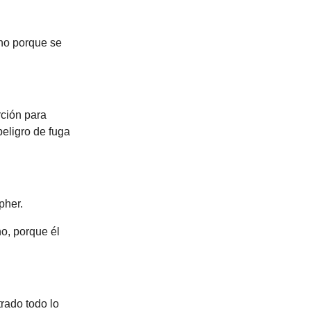
ino porque se
rción para
eligro de fuga
pher.
o, porque él
rado todo lo