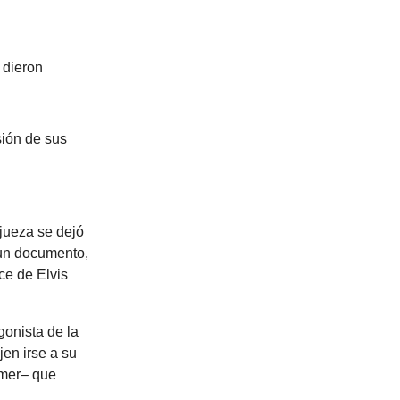
 dieron
sión de sus
jueza se dejó
 un documento,
ce de Elvis
onista de la
jen irse a su
imer– que