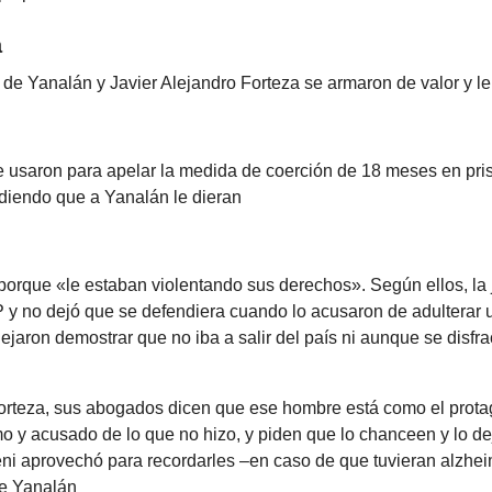
a
de Yanalán y Javier Alejandro Forteza se armaron de valor y le
e usaron para apelar la medida de coerción de 18 meses en pri
idiendo que a Yanalán le dieran
porque «le estaban violentando sus derechos». Según ellos, la 
P y no dejó que se defendiera cuando lo acusaron de adulterar
ejaron demostrar que no iba a salir del país ni aunque se disfra
orteza, sus abogados dicen que ese hombre está como el protag
o y acusado de lo que no hizo, y piden que lo chanceen y lo de
ni aprovechó para recordarles –en caso de que tuvieran alzhe
e Yanalán