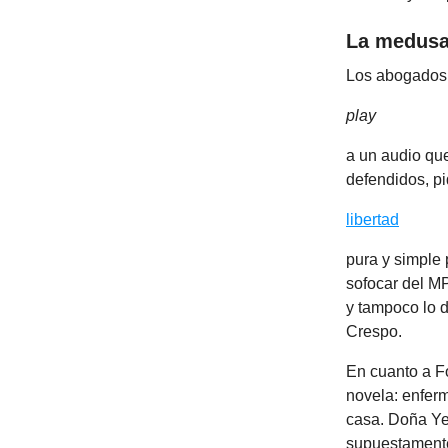
La medus
Los abogados 
play
a un audio qu
defendidos, p
libertad
pura y simple 
sofocar del M
y tampoco lo d
Crespo.
En cuanto a F
novela: enferm
casa. Doña Ye
supuestament