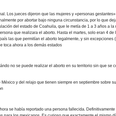
onal. Los jueces dijeron que las mujeres y «personas gestantes»
almente por abortar bajo ninguna circunstancia, por lo que dej
islación del estado de Coahuila, que le metía de 1 a 3 años a la
persona que realizara el aborto. Hasta el martes, solo eran 4 de 
país las que permitían el aborto legalmente, y sin excepciones 
le toca ahora a los demás estados
ándo no se puede realizar el aborto en su territorio sin que se 
 México y del relajo que tienen siempre en septiembre sobre su
on
hora se había reportado una persona fallecida. Definitivamente
s para los mexicanos. Es curioso que exactamente el mismo dí