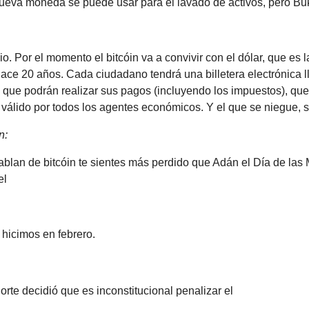
ueva moneda se puede usar para el lavado de activos, pero Buke
dio. Por el momento el bitcóin va a convivir con el dólar, que es
hace 20 años. Cada ciudadano tendrá una billetera electrónica 
que podrán realizar sus pagos (incluyendo los impuestos), que
válido por todos los agentes económicos. Y el que se niegue, s
n:
ablan de bitcóin te sientes más perdido que Adán el Día de las
el
hicimos en febrero.
te decidió que es inconstitucional penalizar el