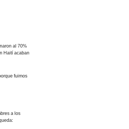
unaron al 70%
en Haití acaban
porque fuimos
bres a los
 queda: