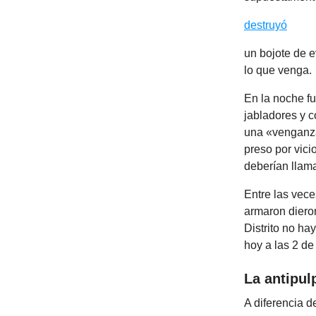
destruyó
un bojote de e
lo que venga.
En la noche fu
jabladores y c
una «venganza
preso por vici
deberían llam
Entre las vece
armaron diero
Distrito no h
hoy a las 2 de
La antipul
A diferencia de