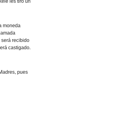
le les tiró un
 la moneda
llamada
 será recibido
erá castigado.
 Madres, pues