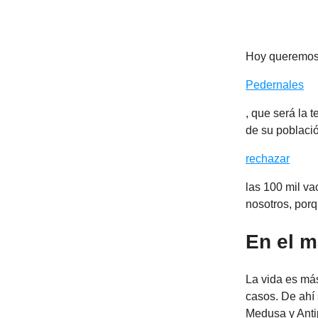
Hoy queremos f
Pedernales
, que será la 
de su població
rechazar
las 100 mil v
nosotros, por
En el m
La vida es má
casos. De ahí 
Medusa y Anti