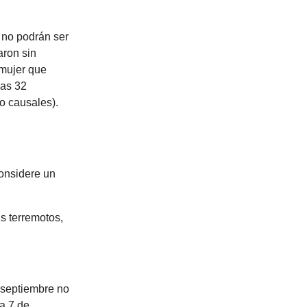
 no podrán ser
aron sin
 mujer que
las 32
(o causales).
considere un
s terremotos,
 septiembre no
a 7 de