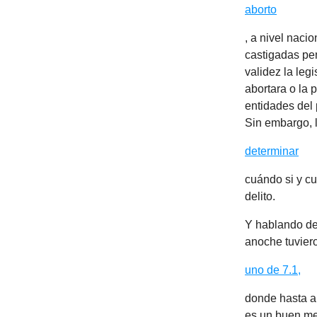
aborto
, a nivel naci
castigadas pen
validez la leg
abortara o la 
entidades del 
Sin embargo, 
determinar
cuándo si y cu
delito.
Y hablando de
anoche tuvier
uno de 7.1,
donde hasta a
es un buen me