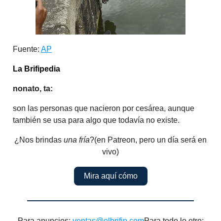
Fuente:
AP
La Brifipedia
nonato, ta:
son las personas que nacieron por cesárea, aunque
también se usa para algo que todavía no existe.
¿Nos brindas
una fría
?(en Patreon, pero un día será en
vivo)
Mira aquí cómo
Para anuncios:
ventas@elbrifin.com
Para todo lo otro: