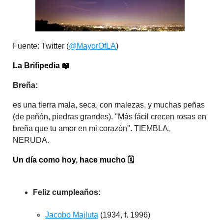
Fuente: Twitter (
@MayorOfLA
)
La Brifipedia
📖
Breña:
es una tierra mala, seca, con malezas, y muchas peñas
(de peñón, piedras grandes). "Más fácil crecen rosas en
breña que tu amor en mi corazón". TIEMBLA,
NERUDA.
Un día como hoy, hace mucho
🗓️
Feliz cumpleaños:
Jacobo Majluta
(1934, f. 1996)