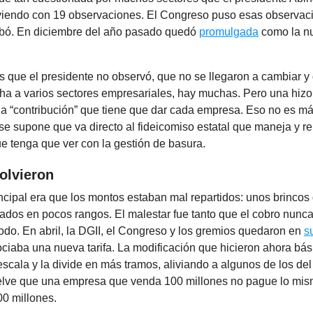
viendo con 19 observaciones. El Congreso puso esas observaci
bó. En diciembre del año pasado quedó
promulgada
como la n
s que el presidente no observó, que no se llegaron a cambiar y
ha a varios sectores empresariales, hay muchas. Pero una hizo
 la “contribución” que tiene que dar cada empresa. Eso no es m
e supone que va directo al fideicomiso estatal que maneja y re
ue tenga que ver con la gestión de basura.
olvieron
incipal era que los montos estaban mal repartidos: unos brinco
dos en pocos rangos. El malestar fue tanto que el cobro nunca
todo. En abril, la DGII, el Congreso y los gremios quedaron en
s
ociaba una nueva tarifa. La modificación que hicieron ahora bá
escala y la divide en más tramos, aliviando a algunos de los de
lve que una empresa que venda 100 millones no pague lo mi
0 millones.