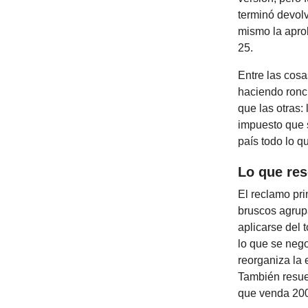
terminó devol
mismo la apro
25.
Entre las cosa
haciendo ronc
que las otras:
impuesto que s
país todo lo q
Lo que res
El reclamo pr
bruscos agrupa
aplicarse del 
lo que se neg
reorganiza la 
También resue
que venda 200