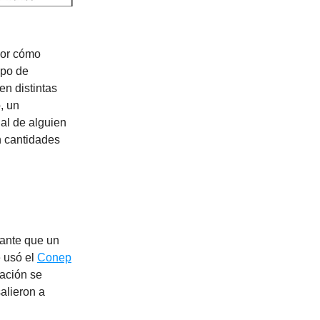
por cómo
ipo de
n distintas
, un
al de alguien
 cantidades
nante que un
e usó el
Conep
cación se
alieron a