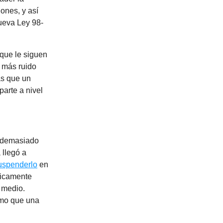
ones, y así
ueva Ley 98-
 que le siguen
 más ruido
ás que un
parte a nivel
s demasiado
 llegó a
uspenderlo
en
sicamente
l medio.
smo que una