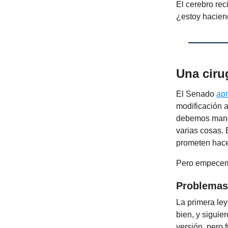
El cerebro rec
¿estoy haciend
Una ciru
El Senado
ap
modificación a
debemos maneja
varias cosas. 
prometen hace
Pero empecemo
Problemas
La primera ley
bien, y siguie
versión, pero 