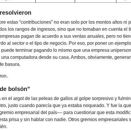
resolvieron
re estas “contribuciones” no eran solo por los montos altos ni 
dos los rangos de ingresos, sino que no tomaban en cuenta el t
empresas pagan de acuerdo a sus ventas anuales, pero no tiene
do al sector o el tipo de negocio. Por eso, por poner un ejemplo
puede terminar pagando lo mismo que una empresa uniperson
n una computadora desde su casa. Ambos, obviamente, generan
de basura.
ron.
 de bolsón”
a en el argot de las peleas de gallos al golpe sorpresivo y fulmi
 otro, justo cuando parecía que ya estaba noqueado. Y fue la qu
 gremio empresarial del país–– para cuestionar que esta modifi
sta prisa y sin hablar con nadie. Otros gremios empresariales s
ién.