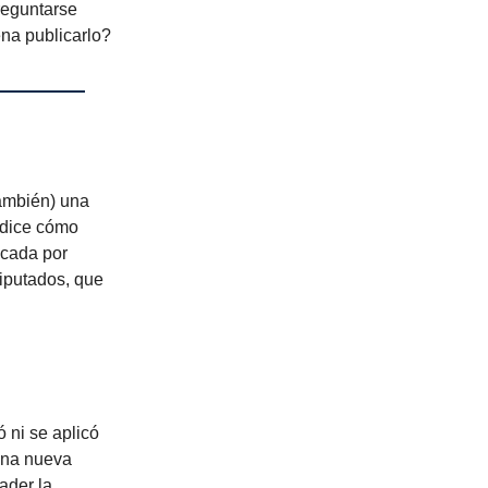
reguntarse
ena publicarlo?
también) una
e dice cómo
icada por
diputados, que
.
 ni se aplicó
 una nueva
ader la