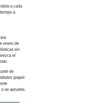
éndola a cada
 tiempo a
para
de enero de
lásticas sin
arezca el
rato.
artir de
titutos (papel
ente
 o se apruebe.