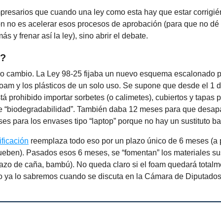
mpresarios que cuando una ley como esta hay que estar corrigi
ión no es acelerar esos procesos de aprobación (para que no dé
ás y frenar así la ley), sino abrir el debate.
m?
tro cambio. La Ley 98-25 fijaba un nuevo esquema escalonado 
oam y los plásticos de un solo uso. Se supone que desde el 1 
tá prohibido importar sorbetes (o calimetes), cubiertos y tapas p
 de “biodegradabilidad”. También daba 12 meses para que desap
es para los envases tipo “laptop” porque no hay un sustituto ba
ficación
reemplaza todo eso por un plazo único de 6 meses (a p
eben). Pasados esos 6 meses, se “fomentan” los materiales sus
gazo de caña, bambú). No queda claro si el foam quedará totalm
ro ya lo sabremos cuando se discuta en la Cámara de Diputados