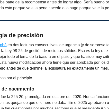
ibe parte de la recompensa antes de lograr algo. Sería bueno p
o esto porque vale la pena hacerlo o lo hago porque vale la p
gía de precisión
robó
en dos lecturas consecutivas, de urgencia (y de sorpresa 
 la Ley 98-25 de gestión de residuos sólidos. Esa es la ley qu
r todo el tema de la basura en el país, y que ha sido muy crit
Esta nueva modificación ahora tiene que ser aprobada por los 
rlo antes de que termine la legislatura en exactamente un mes
s por el principio.
 de nacimiento
 fue la 225-20, promulgada en octubre del 2020. Nunca funcionó
ron las quejas de que el dinero no daba. En el 2025 aprobaron
fue tan cuestionada por muchos sectores que el presidente Abin