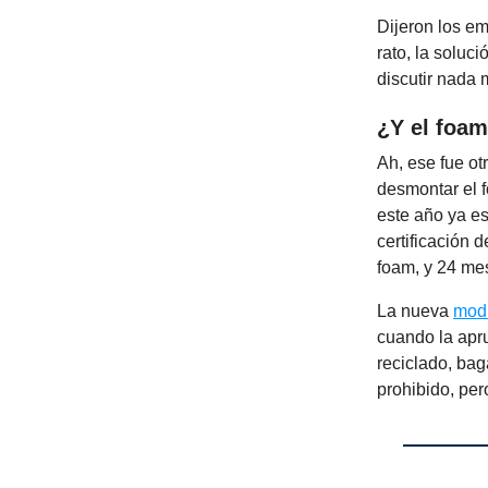
Dijeron los e
rato, la soluc
discutir nada m
¿Y el foa
Ah, ese fue o
desmontar el f
este año ya es
certificación
foam, y 24 mes
La nueva
modi
cuando la apru
reciclado, ba
prohibido, pe