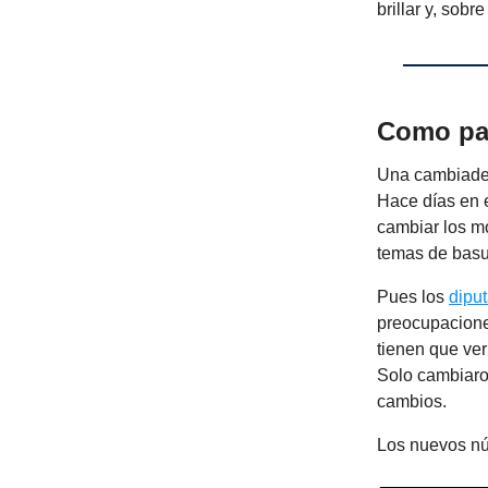
brillar y, sob
Como pa
Una cambiader
Hace días en e
cambiar los m
temas de bas
Pues los
dipu
preocupaciones
tienen que ver
Solo cambiaro
cambios.
Los nuevos nú