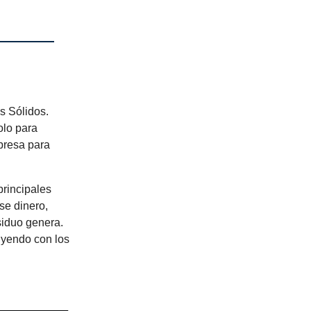
s Sólidos.
olo para
presa para
principales
se dinero,
siduo genera.
yendo con los