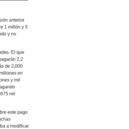
sión anterior
e 1 millón y 5
ndo y no
ndes. El que
pagarán 2.2
ás de 2,000
 millones en
ones y mil
 pagando
 675 mil
obre este pago
muchas
ba a modificar