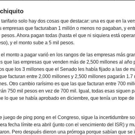
 chiquito
tarifario solo hay dos cosas que destacar: una es que en la ver
s empresas que facturaban 1 millón o menos no pagaban, y entr
pesos. Ahora pagan todas (hasta el que ni siquiera está opera
so), y el monto sube a 5 mil pesos.
e el monto a pagar varió en los rangos de las empresas más gra
s que las empresas que venden más de 2,500 millones al año 
s que los 3 millones que el Senado les había fijado a las de m
que facturan entre 2,000 millones y 2,500 millones pagarán 1.7
nes. Otro cambio rarísimo es que las que facturan entre 700 mill
rán 750 mil pesos en vez de 700 mil. Igual, todas esas siguen
 lo que se había aprobado en diciembre, que tenía un tope de
e juego de ping pong en el Congreso, sigue la incertidumbre s
era fecha límite era abril (junto con el vencimiento del ISR) y 
ron. Pero después dieron una prórroga porque sabían que se i