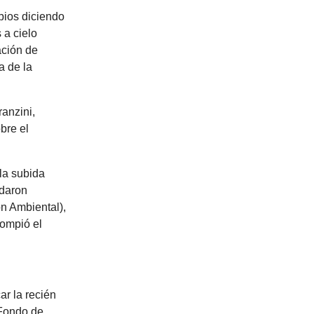
bios diciendo
 a cielo
ación de
a de la
anzini,
bre el
la subida
edaron
n Ambiental),
rompió el
ar la recién
 Fondo de