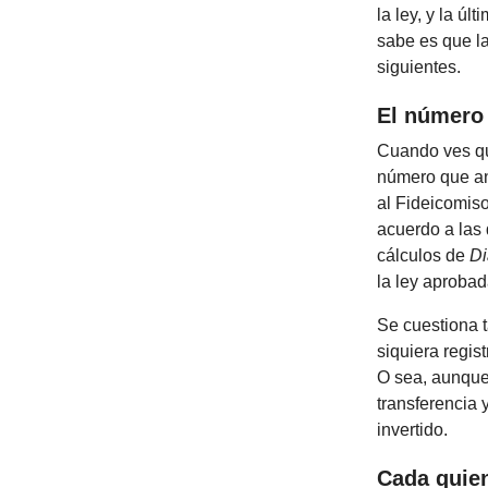
la ley, y la ú
sabe es que la
siguientes.
El número
Cuando ves que
número que an
al Fideicomiso
acuerdo a las
cálculos de
Di
la ley aprobad
Se cuestiona t
siquiera regis
O sea, aunque 
transferencia 
invertido.
Cada quien