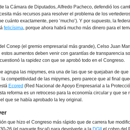
 de la Cámara de Diputados, Alfredo Pacheco, defendió los cam
cesita más recursos para resolver el problema de los vertederos
be cuánto exactamente, pero ‘mucho’). Y por supuesto, la feder
tá
felicísima
, porque ahora habrá mucho más dinero para el tem
 del Conep (el gremio empresarial más grande), Celso Juan Marr
e estos aumentos deben venir con garantías de transparencia so
 cuestionó la rapidez con que se aprobó todo en el Congreso.
 agrupa las mipymes, era una de las que se quejaban de que 
 la competitividad de las mipymes, pero parece que al final qu
 está
Ecored
(Red Nacional de Apoyo Empresarial a la Protecció
sta reforma es un retroceso para la economía circular y que se 
l que se había aprobado la ley original.
ver
ión que hizo el Congreso más rápido que de carrera fue modific
0-26 (el paquete fiscal) para devolverle a la
DGII
el cobro del