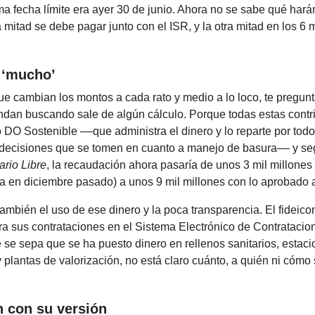
ltima fecha límite era ayer 30 de junio. Ahora no se sabe qué hará
 mitad se debe pagar junto con el ISR, y la otra mitad en los 6
 ‘mucho’
 cambian los montos a cada rato y medio a lo loco, te pregunta
dan buscando sale de algún cálculo. Porque todas estas contr
 DO Sostenible ––que administra el dinero y lo reparte por todo
 decisiones que se tomen en cuanto a manejo de basura–– y s
ario Libre
, la recaudación ahora pasaría de unos 3 mil millones
a en diciembre pasado) a unos 9 mil millones con lo aprobado 
ambién el uso de ese dinero y la poca transparencia. El fideico
tra sus contrataciones en el Sistema Electrónico de Contratacio
se sepa que se ha puesto dinero en rellenos sanitarios, estac
y plantas de valorización, no está claro cuánto, a quién ni cómo
 con su versión