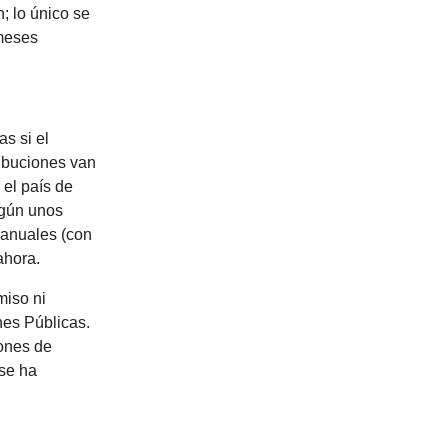
n; lo único se
 meses
s si el
ibuciones van
 el país de
egún unos
 anuales (con
ahora.
miso ni
nes Públicas.
iones de
 se ha