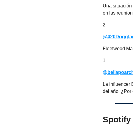
Una situación 
en las reunio
2.
@420Doggfa
Fleetwood Mac
1.
@bellapoarc
La influencer 
del año. ¿Por
Spotify