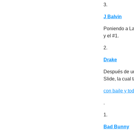
3.
J Balvin
Poniendo a La
y el #1.
2.
Drake
Después de un 
Slide, la cual 
con baile y to
.
1.
Bad Bunny