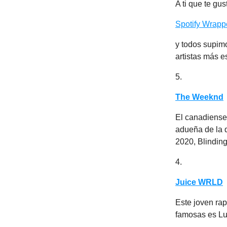
A ti que te gu
Spotify Wrap
y todos supim
artistas más e
5.
The Weeknd
El canadiense
adueña de la q
2020, Blinding
4.
Juice WRLD
Este joven ra
famosas es Lu