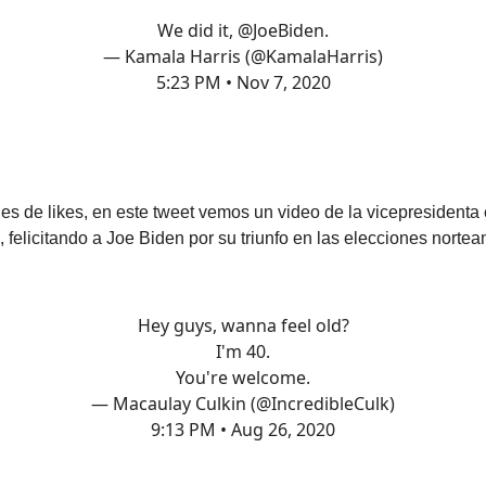
We did it,
@JoeBiden
.
— Kamala Harris (@KamalaHarris)
5:23 PM • Nov 7, 2020
es de likes, en este tweet vemos un video de la vicepresidenta 
 felicitando a Joe Biden por su triunfo en las elecciones norte
Hey guys, wanna feel old?
I'm 40.
You're welcome.
— Macaulay Culkin (@IncredibleCulk)
9:13 PM • Aug 26, 2020