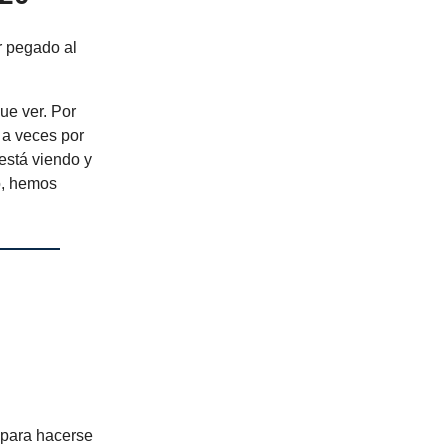
r pegado al
ue ver. Por
 a veces por
está viendo y
o, hemos
 para hacerse