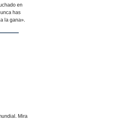
cuchado en
nunca has
da la gana».
mundial. Mira