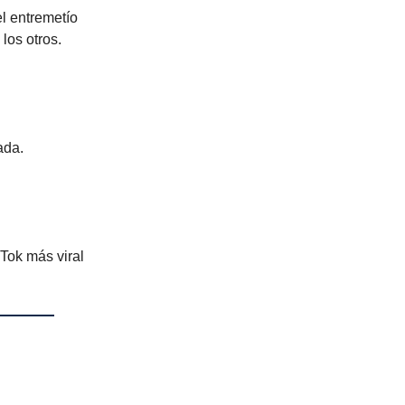
el entremetío
los otros.
ada.
 Tok más viral