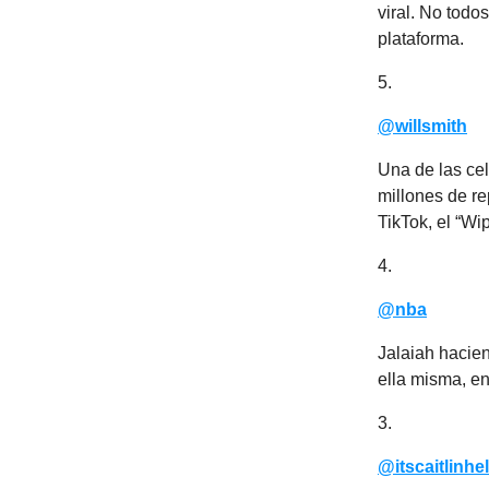
viral. No todo
plataforma.
5.
@willsmith
Una de las cel
millones de r
TikTok, el “Wi
4.
@nba
Jalaiah hacie
ella misma, e
3.
@itscaitlinhel