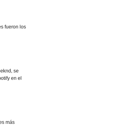
s fueron los
eeknd, se
tify en el
nes más