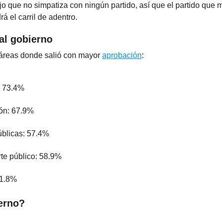
o que no simpatiza con ningún partido, así que el partido que 
á el carril de adentro.
al gobierno
 áreas donde salió con mayor
aprobación
:
: 73.4%
ón: 67.9%
úblicas: 57.4%
te público: 58.9%
51.8%
terno?