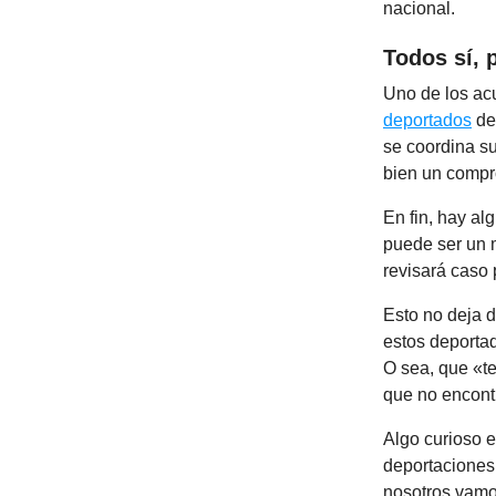
nacional.
Todos sí, 
Uno de los ac
deportados
des
se coordina su
bien un compr
En fin, hay a
puede ser un 
revisará caso 
Esto no deja 
estos deportad
O sea, que «t
que no encont
Algo curioso e
deportaciones 
nosotros vamo