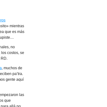
eros
sito» mientras
 sea que es más
supiste…
nales, no
los costos, se
e RD.
a
, muchos de
eciben pa’tra.
mos gente aquí
 empezaron las
jos que
para allá no