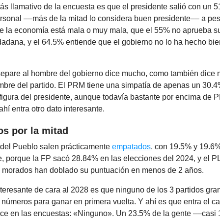
ás llamativo de la encuesta es que el presidente salió con un 
rsonal ––más de la mitad lo considera buen presidente–– a pes
e la economía está mala o muy mala, que el 55% no aprueba su
adana, y el 64.5% entiende que el gobierno no lo ha hecho bien
separe al hombre del gobierno dice mucho, como también dice
mbre del partido. El PRM tiene una simpatía de apenas un 30.
figura del presidente, aunque todavía bastante por encima de 
ahí entra otro dato interesante.
os por la mitad
del Pueblo salen prácticamente
empatados
, con 19.5% y 19.6%
, porque la FP sacó 28.84% en las elecciones del 2024, y el 
s morados han doblado su puntuación en menos de 2 años.
teresante de cara al 2028 es que ninguno de los 3 partidos gra
 números para ganar en primera vuelta. Y ahí es que entra el c
ce en las encuestas: «Ninguno». Un 23.5% de la gente ––casi 