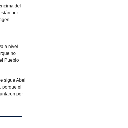
encima del
están por
magen
a a nivel
orque no
del Pueblo
Le sigue Abel
, porque el
untaron por