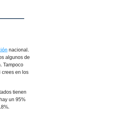
ión
nacional.
os algunos de
ón. Tampoco
i crees en los
ltados tienen
 hay un 95%
2.8%.