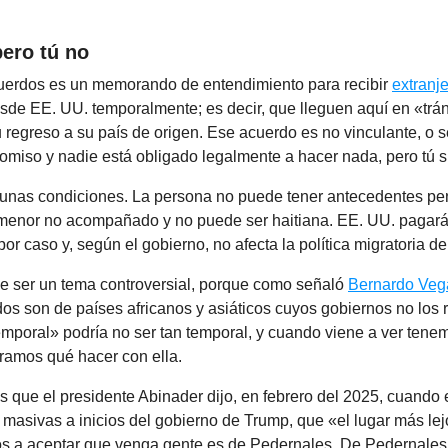
pero tú no
uerdos es un memorando de entendimiento para recibir
extranj
de EE. UU. temporalmente; es decir, que lleguen aquí en «trán
 regreso a su país de origen. Ese acuerdo es no vinculante, o
omiso y nadie está obligado legalmente a hacer nada, pero tú 
lgunas condiciones. La persona no puede tener antecedentes pe
menor no acompañado y no puede ser haitiana. EE. UU. pagará 
por caso y, según el gobierno, no afecta la política migratoria d
de ser un tema controversial, porque como señaló
Bernardo Veg
os son de países africanos y asiáticos cuyos gobiernos no los r
emporal» podría no ser tan temporal, y cuando viene a ver tene
ramos qué hacer con ella.
s que el presidente Abinader dijo, en febrero del 2025, cuando
masivas a inicios del gobierno de Trump, que «el lugar más le
s a aceptar que venga gente es de Pedernales. De Pedernales 