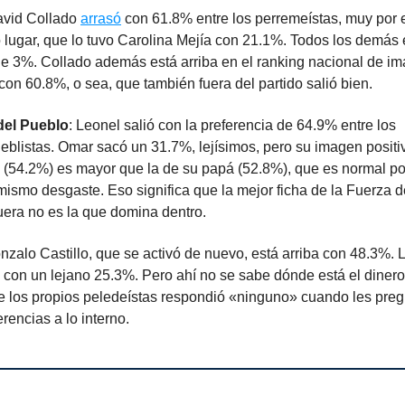
avid Collado
arrasó
con 61.8% entre los perremeístas, muy por 
lugar, que lo tuvo Carolina Mejía con 21.1%. Todos los demás 
e 3%. Collado además está arriba en el ranking nacional de i
 con 60.8%, o sea, que también fuera del partido salió bien.
del Pueblo
: Leonel salió con la preferencia de 64.9% entre los
eblistas. Omar sacó un 31.7%, lejísimos, pero su imagen positiv
 (54.2%) es mayor que la de su papá (52.8%), que es normal p
 mismo desgaste. Eso significa que la mejor ficha de la Fuerza 
uera no es la que domina dentro.
onzalo Castillo, que se activó de nuevo, está arriba con 48.3%. 
 con un lejano 25.3%. Pero ahí no se sabe dónde está el dinero
 los propios peledeístas respondió «ninguno» cuando les preg
erencias a lo interno.