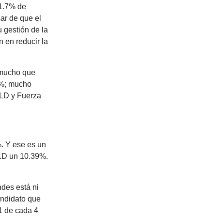
51.7% de
ar de que el
 gestión de la
 en reducir la
 mucho que
4%; mucho
PLD y Fuerza
. Y ese es un
PLD un 10.39%.
ndes está ni
andidato que
1 de cada 4