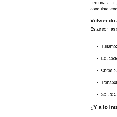
personas–– dij
conquiste tendr
Volviendo 
Estas son las
Turismo
Educaci
Obras p
Transpor
Salud: 
¿Y a lo in