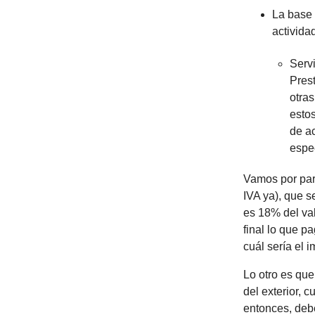
La base 
activida
Servi
Prest
otras
estos
de a
espe
Vamos por part
IVA ya), que s
es 18% del val
final lo que 
cuál sería el 
Lo otro es que
del exterior, 
entonces, deb