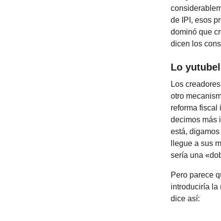
considerablem
de IPI, esos p
dominó que cr
dicen los cons
Lo yutubel
Los creadores
otro mecanism
reforma fiscal
decimos más i
está, digamos
llegue a sus m
sería una «dob
Pero parece qu
introduciría l
dice así: