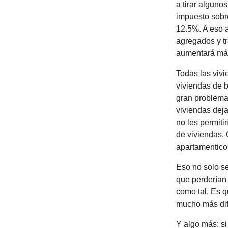
a tirar algunos
impuesto sobre
12.5%. A eso a
agregados y tr
aumentará má
Todas las vivi
viviendas de b
gran problema
viviendas deja
no les permiti
de viviendas. 
apartamentico
Eso no solo se
que perderían 
como tal. Es q
mucho más difí
Y algo más: s