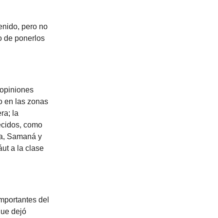
enido, pero no
o de ponerlos
 opiniones
o en las zonas
ra; la
lecidos, como
ta, Samaná y
ut a la clase
importantes del
que dejó