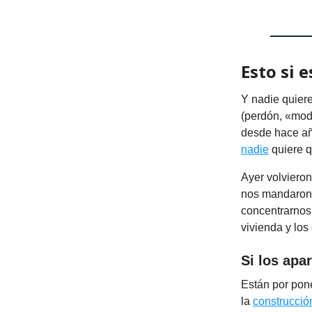
Esto si 
Y nadie quiere
(perdón, «mode
desde hace añ
nadie
quiere qu
Ayer volvieron
nos mandaron 
concentrarnos 
vivienda y los
Si los apa
Están por pone
la
construcció