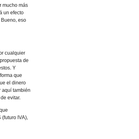
ar mucho más
á un efecto
. Bueno, eso
or cualquier
 propuesta de
estos. Y
aforma que
ue el dinero
r aquí también
de evitar.
 que
 (futuro IVA),