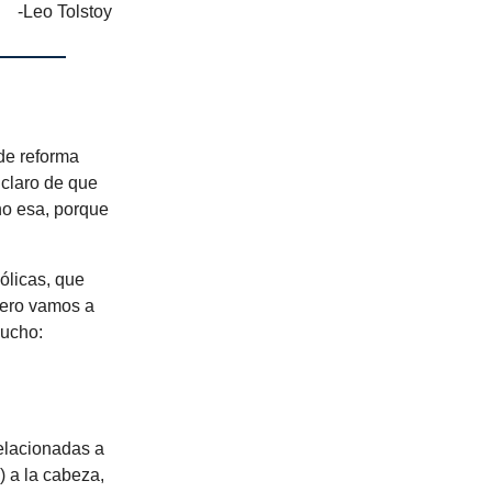
-Leo Tolstoy
e reforma
 claro de que
no esa, porque
ólicas, que
ero vamos a
mucho:
relacionadas a
) a la cabeza,