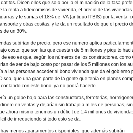
 datitos. Dicen ellos que solo por la eliminación de la tasa pref
 la renta a fideicomisos de vivienda, el precio de las vivienda
garras y le sumas el 18% de IVA (antiguo ITBIS) por la venta, 
ansporte y otras cositas, y te da un resultado de que el precio d
s de un 30%.
endas subirían de precio, pero ese número aplica particularment
ajo costo, que son las que cuestan de 5 millones y piquito haci
 de eso es que, según los números de los constructores, como 
rían de ser de bajo costo por pasar de los 5 millones con los 
ría a las personas acceder al bono vivienda que da el gobierno 
O sea, que una gran parte de la gente que tenía en planes comp
 contando con este bono, ya no podrá hacerlo.
ría un golpe bajo para las constructoras, ferreterías, hormigon
dinero en ventas y dejarían sin trabajo a miles de personas, sin
ue ahora mismo tenemos un déficit de 1.4 millones de vivienda
cil de ir reduciendo si todo esto se da.
i hay menos apartamentos disponibles, que además subirán