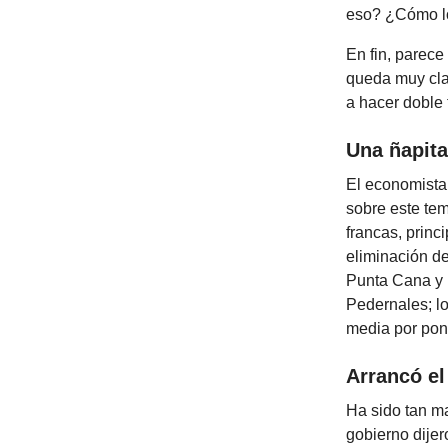
eso? ¿Cómo lo
En fin, parece
queda muy cla
a hacer doble 
Una ñapita
El economista
sobre este tem
francas, princ
eliminación de
Punta Cana y 
Pedernales; lo
media por pon
Arrancó el
Ha sido tan ma
gobierno dijer