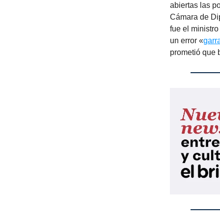
abiertas las 
Cámara de Dip
fue el ministr
un error «
garra
prometió que 