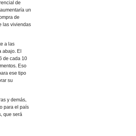
erencial de
s aumentaría un
compra de
e las viviendas
e a las
a abajo. El
6 de cada 10
aumentos. Eso
para ese tipo
rar su
eras y demás,
o para el país
s, que será