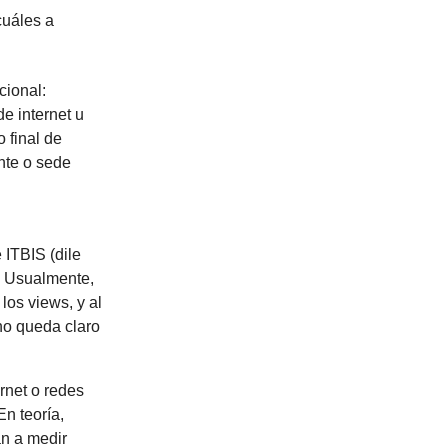
cuáles a
cional:
e internet u
o final de
nte o sede
 ITBIS (dile
. Usualmente,
los views, y al
no queda claro
rnet o redes
n teoría,
an a medir