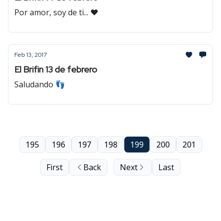
Por amor, soy de ti... ❤
Feb 13, 2017
El Brifin 13 de febrero
Saludando 👣
195
196
197
198
199
200
201
First
Back
Next
Last